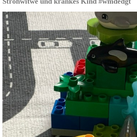
Strohwitwe und krankes Kind #wmdedgt