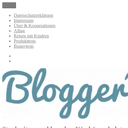
Zum
Menü
BloggerMumOf3Boys Mamablog
Mamablog über das Leben mit drei Kindern mit Produkttests und All
Inhalt
springen
Datenschutzerklärung
Impressum
Über & Kooperationen
Alltag
Reisen mit Kindern
Produkttests
Buggytests
Datenschutzerklärung
Impressum