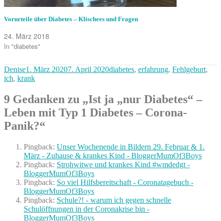
Vorurteile über Diabetes – Klischees und Fragen
24. März 2018
In "diabetes"
Autor
Veröffentlicht
Kategorien
Denise
1. März 2020
7. April 2020
diabetes
,
erfahrung
,
Fehlgeburt
,
am
ich
,
krank
9 Gedanken zu „Ist ja „nur Diabetes“ –
Leben mit Typ 1 Diabetes – Corona-
Panik?“
Pingback:
Unser Wochenende in Bildern 29. Februar & 1.
März - Zuhause & krankes Kind - BloggerMumOf3Boys
Pingback:
Strohwitwe und krankes Kind #wmdedgt -
BloggerMumOf3Boys
Pingback:
So viel Hilfsbereitschaft - Coronatagebuch -
BloggerMumOf3Boys
Pingback:
Schule?! - warum ich gegen schnelle
Schulöffnungen in der Coronakrise bin -
BloggerMumOf3Boys