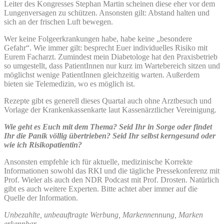
Leiter des Kongresses Stephan Martin scheinen diese eher vor dem
Lungenversagen zu schützen. Ansonsten gilt: Abstand halten und
sich an der frischen Luft bewegen.
Wer keine Folgeerkrankungen habe, habe keine „besondere
Gefahr“. Wie immer gilt: besprecht Euer individuelles Risiko mit
Eurem Facharzt. Zumindest mein Diabetologe hat den Praxisbetrieb
so umgestellt, dass PatientInnen nur kurz im Wartebereich sitzen und
möglichst wenige PatientInnen gleichzeitig warten. Außerdem
bieten sie Telemedizin, wo es möglich ist.
Rezepte gibt es generell dieses Quartal auch ohne Arztbesuch und
Vorlage der Krankenkassenkarte laut Kassenärztlicher Vereinigung.
Wie geht es Euch mit dem Thema? Seid Ihr in Sorge oder findet
Ihr die Panik völlig übertrieben? Seid Ihr selbst kerngesund oder
wie ich Risikopatientin?
Ansonsten empfehle ich für aktuelle, medizinische Korrekte
Informationen sowohl das RKI und die tägliche Pressekonferenz mit
Prof. Wieler als auch den NDR Podcast mit Prof. Drosten. Natürlich
gibt es auch weitere Experten. Bitte achtet aber immer auf die
Quelle der Information.
Unbezahlte, unbeauftragte Werbung, Markennennung, Marken
erkennbar