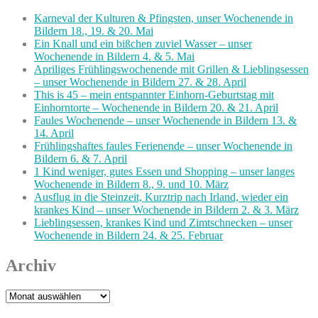
Karneval der Kulturen & Pfingsten, unser Wochenende in
Bildern 18., 19. & 20. Mai
Ein Knall und ein bißchen zuviel Wasser – unser
Wochenende in Bildern 4. & 5. Mai
Apriliges Frühlingswochenende mit Grillen & Lieblingsessen
– unser Wochenende in Bildern 27. & 28. April
This is 45 – mein entspannter Einhorn-Geburtstag mit
Einhorntorte – Wochenende in Bildern 20. & 21. April
Faules Wochenende – unser Wochenende in Bildern 13. &
14. April
Frühlingshaftes faules Ferienende – unser Wochenende in
Bildern 6. & 7. April
1 Kind weniger, gutes Essen und Shopping – unser langes
Wochenende in Bildern 8., 9. und 10. März
Ausflug in die Steinzeit, Kurztrip nach Irland, wieder ein
krankes Kind – unser Wochenende in Bildern 2. & 3. März
Lieblingsessen, krankes Kind und Zimtschnecken – unser
Wochenende in Bildern 24. & 25. Februar
Archiv
Archiv