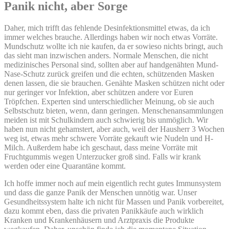
Panik nicht, aber Sorge
Daher, mich trifft das fehlende Desinfektionsmittel etwas, da ich
immer welches brauche. Allerdings haben wir noch etwas Vorräte.
Mundschutz wollte ich nie kaufen, da er sowieso nichts bringt, auch
das sieht man inzwischen anders. Normale Menschen, die nicht
medizinisches Personal sind, sollten aber auf handgenähten Mund-
Nase-Schutz zurück greifen und die echten, schützenden Masken
denen lassen, die sie brauchen. Genähte Masken schützen nicht oder
nur geringer vor Infektion, aber schützen andere vor Euren
Tröpfchen. Experten sind unterschiedlicher Meinung, ob sie auch
Selbstschutz bieten, wenn, dann geringen. Menschenansammlungen
meiden ist mit Schulkindern auch schwierig bis unmöglich. Wir
haben nun nicht gehamstert, aber auch, weil der Hausherr 3 Wochen
weg ist, etwas mehr schwere Vorräte gekauft wie Nudeln und H-
Milch. Außerdem habe ich geschaut, dass meine Vorräte mit
Fruchtgummis wegen Unterzucker groß sind. Falls wir krank
werden oder eine Quarantäne kommt.
Ich hoffe immer noch auf mein eigentlich recht gutes Immunsystem
und dass die ganze Panik der Menschen unnötig war. Unser
Gesundheitssystem halte ich nicht für Massen und Panik vorbereitet,
dazu kommt eben, dass die privaten Panikkäufe auch wirklich
Kranken und Krankenhäusern und Arztpraxis die Produkte