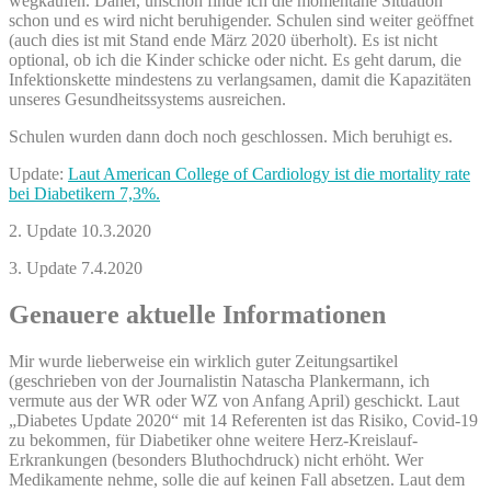
wegkaufen. Daher, unschön finde ich die momentane Situation
schon und es wird nicht beruhigender. Schulen sind weiter geöffnet
(auch dies ist mit Stand ende März 2020 überholt). Es ist nicht
optional, ob ich die Kinder schicke oder nicht. Es geht darum, die
Infektionskette mindestens zu verlangsamen, damit die Kapazitäten
unseres Gesundheitssystems ausreichen.
Schulen wurden dann doch noch geschlossen. Mich beruhigt es.
Update:
Laut American College of Cardiology ist die mortality rate
bei Diabetikern 7,3%.
2. Update 10.3.2020
3. Update 7.4.2020
Genauere aktuelle Informationen
Mir wurde lieberweise ein wirklich guter Zeitungsartikel
(geschrieben von der Journalistin Natascha Plankermann, ich
vermute aus der WR oder WZ von Anfang April) geschickt. Laut
„Diabetes Update 2020“ mit 14 Referenten ist das Risiko, Covid-19
zu bekommen, für Diabetiker ohne weitere Herz-Kreislauf-
Erkrankungen (besonders Bluthochdruck) nicht erhöht. Wer
Medikamente nehme, solle die auf keinen Fall absetzen. Laut dem