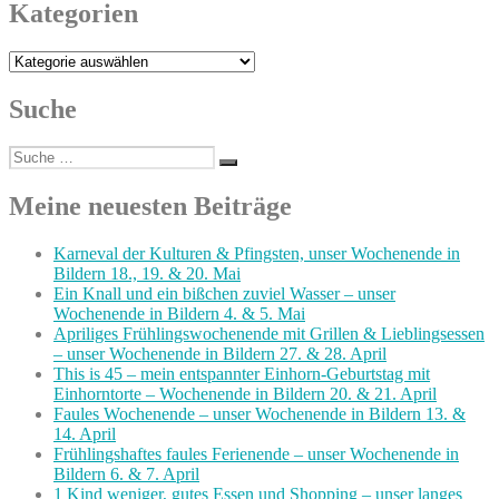
Kategorien
Kategorien
Suche
Suche
Suchen
nach:
Meine neuesten Beiträge
Karneval der Kulturen & Pfingsten, unser Wochenende in
Bildern 18., 19. & 20. Mai
Ein Knall und ein bißchen zuviel Wasser – unser
Wochenende in Bildern 4. & 5. Mai
Apriliges Frühlingswochenende mit Grillen & Lieblingsessen
– unser Wochenende in Bildern 27. & 28. April
This is 45 – mein entspannter Einhorn-Geburtstag mit
Einhorntorte – Wochenende in Bildern 20. & 21. April
Faules Wochenende – unser Wochenende in Bildern 13. &
14. April
Frühlingshaftes faules Ferienende – unser Wochenende in
Bildern 6. & 7. April
1 Kind weniger, gutes Essen und Shopping – unser langes