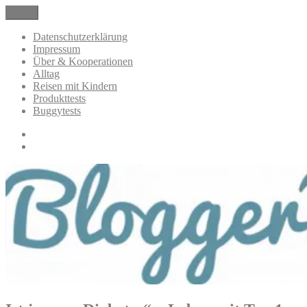
Zum
Menü
BloggerMumOf3Boys Mamablog
Mamablog über das Leben mit drei Kindern mit Produkttests und
Inhalt
Alltagsthemen
springen
Datenschutzerklärung
Impressum
Über & Kooperationen
Alltag
Reisen mit Kindern
Produkttests
Buggytests
Datenschutzerklärung
Impressum