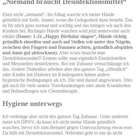
„Niemand braucht Desinfektionsmittel“
Eben nicht „niemand“. Im Alltag wasche ich meine Hände
gründlich mit Seife. Immer, wenn die Gelegenheit dazu besteht. Das
ist für mich ganz normal und wichtig und das bringen wir auch den
Kindern bei. Richtiges Hände waschen wird jetzt netterweise auch
erklärt (
Dauer: 1-2x „Happy Birthday singen“, Hände richtig
gründlich einseifen und auch auf Stellen wie unter den Nägeln,
zwischen den Fingern und Daumen achten, gründlich abspülen
und dann gut abtrocknen)
. Aber wozu braucht man
Desinfektionsmittel? Erstens sollte man eigentlich Einstichstellen
und Messstellen desinfizieren. Bei mir Zuhause vernachlässige ich
das. Andere Diabetiker arbeiten aber den ganzen Tag „öffentlich“
oder Kinder mit Diabetes im Kindergarten haben andere
hygienische Bedingungen als ich. Die sind darauf angewiesen. Dies
gilt auch für viele andere Vorerkrankungen oder akute Krankheiten
und Behandlungen wie Chemotherapie.
Hygiene unterwegs
Ich verbringe aber nicht den ganzen Tag Zuhause. Unter anderem
nutze ich ÖPNV, da kann ich nicht meine Hände gründlich
waschen, bevor ich zum Beispiel gegen Unterzuckerung etwas esse.
Da hilft mit Desinfektionsmittel. Nebenbei geht es mir da nicht