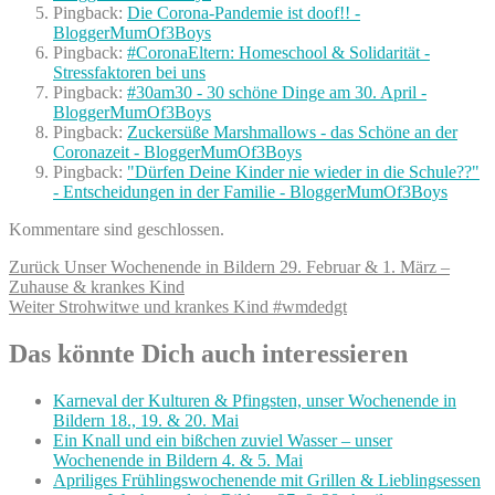
Pingback:
Die Corona-Pandemie ist doof!! -
BloggerMumOf3Boys
Pingback:
#CoronaEltern: Homeschool & Solidarität -
Stressfaktoren bei uns
Pingback:
#30am30 - 30 schöne Dinge am 30. April -
BloggerMumOf3Boys
Pingback:
Zuckersüße Marshmallows - das Schöne an der
Coronazeit - BloggerMumOf3Boys
Pingback:
"Dürfen Deine Kinder nie wieder in die Schule??"
- Entscheidungen in der Familie - BloggerMumOf3Boys
Kommentare sind geschlossen.
Beitragsnavigation
Vorheriger
Zurück
Unser Wochenende in Bildern 29. Februar & 1. März –
Beitrag:
Zuhause & krankes Kind
Nächster
Weiter
Strohwitwe und krankes Kind #wmdedgt
Beitrag:
Das könnte Dich auch interessieren
Karneval der Kulturen & Pfingsten, unser Wochenende in
Bildern 18., 19. & 20. Mai
Ein Knall und ein bißchen zuviel Wasser – unser
Wochenende in Bildern 4. & 5. Mai
Apriliges Frühlingswochenende mit Grillen & Lieblingsessen