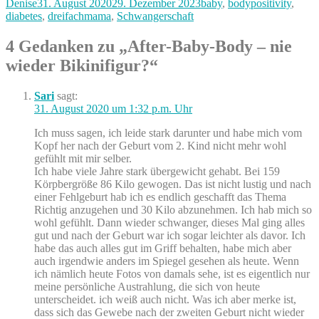
Autor
Veröffentlicht
Kategorien
Denise
31. August 2020
29. Dezember 2023
baby
,
bodypositivity
,
am
diabetes
,
dreifachmama
,
Schwangerschaft
4 Gedanken zu „After-Baby-Body – nie
wieder Bikinifigur?“
Sari
sagt:
31. August 2020 um 1:32 p.m. Uhr
Ich muss sagen, ich leide stark darunter und habe mich vom
Kopf her nach der Geburt vom 2. Kind nicht mehr wohl
gefühlt mit mir selber.
Ich habe viele Jahre stark übergewicht gehabt. Bei 159
Körpbergröße 86 Kilo gewogen. Das ist nicht lustig und nach
einer Fehlgeburt hab ich es endlich geschafft das Thema
Richtig anzugehen und 30 Kilo abzunehmen. Ich hab mich so
wohl gefühlt. Dann wieder schwanger, dieses Mal ging alles
gut und nach der Geburt war ich sogar leichter als davor. Ich
habe das auch alles gut im Griff behalten, habe mich aber
auch irgendwie anders im Spiegel gesehen als heute. Wenn
ich nämlich heute Fotos von damals sehe, ist es eigentlich nur
meine persönliche Austrahlung, die sich von heute
unterscheidet. ich weiß auch nicht. Was ich aber merke ist,
dass sich das Gewebe nach der zweiten Geburt nicht wieder