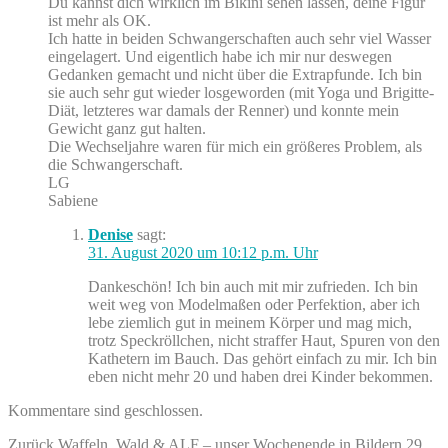
Du kannst dich wirklich im Bikini sehen lassen, deine Figur
ist mehr als OK.
Ich hatte in beiden Schwangerschaften auch sehr viel Wasser
eingelagert. Und eigentlich habe ich mir nur deswegen
Gedanken gemacht und nicht über die Extrapfunde. Ich bin
sie auch sehr gut wieder losgeworden (mit Yoga und Brigitte-
Diät, letzteres war damals der Renner) und konnte mein
Gewicht ganz gut halten.
Die Wechseljahre waren für mich ein größeres Problem, als
die Schwangerschaft.
LG
Sabiene
Denise
sagt:
31. August 2020 um 10:12 p.m. Uhr
Dankeschön! Ich bin auch mit mir zufrieden. Ich bin
weit weg von Modelmaßen oder Perfektion, aber ich
lebe ziemlich gut in meinem Körper und mag mich,
trotz Speckröllchen, nicht straffer Haut, Spuren von den
Kathetern im Bauch. Das gehört einfach zu mir. Ich bin
eben nicht mehr 20 und haben drei Kinder bekommen.
Kommentare sind geschlossen.
Beitragsnavigation
Vorheriger
Zurück
Waffeln, Wald & ALF – unser Wochenende in Bildern 29.