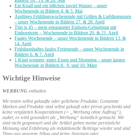
Bildern 18., 19. & 20. Mai
Ein Knall und ein bißchen zuviel Wasser – unser
Wochenende in Bildern 4. & 5. Mai
Apriliges Frühlingswochenende mit Grillen & Lieblingsessen
– unser Wochenende in Bildern 27. & 28. April
This is 45 – mein entspannter Einhorn-Geburtstag mit
Einhorntorte – Wochenende in Bildern 20. & 21. April
Faules Wochenende – unser Wochenende in Bildern 13. &
14. April
Frühlingshaftes faules Ferienende – unser Wochenende in
Bildern 6. & 7. April
1 Kind weniger, gutes Essen und Shopping – unser langes
Wochenende in Bildern 8., 9. und 10. März
Wichtige Hinweise
WERBUNG
enthalten
Wir testen selbst gekaufte oder geliehene Produkte. Genannte
Marken und Produkte sind selbst gekauft oder privat geschenkt und
keine vergüteten Kooperationen (= „Werbung ohne Auftrag“),
außer, es wird gesondert als „Werbung“ kenntlich gemacht. Wir
sind nicht gesponsert und die Artikel geben meine persönliche
Meinung und Erfahrung als redaktionelle Beiträge wieder und sind
Tipps aus unserem Alltag und keine Anzeigen oder