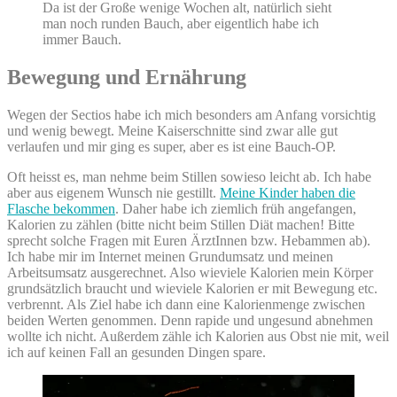
Da ist der Große wenige Wochen alt, natürlich sieht
man noch runden Bauch, aber eigentlich habe ich
immer Bauch.
Bewegung und Ernährung
Wegen der Sectios habe ich mich besonders am Anfang vorsichtig
und wenig bewegt. Meine Kaiserschnitte sind zwar alle gut
verlaufen und mir ging es super, aber es ist eine Bauch-OP.
Oft heisst es, man nehme beim Stillen sowieso leicht ab. Ich habe
aber aus eigenem Wunsch nie gestillt.
Meine Kinder haben die
Flasche bekommen
. Daher habe ich ziemlich früh angefangen,
Kalorien zu zählen (bitte nicht beim Stillen Diät machen! Bitte
sprecht solche Fragen mit Euren ÄrztInnen bzw. Hebammen ab).
Ich habe mir im Internet meinen Grundumsatz und meinen
Arbeitsumsatz ausgerechnet. Also wieviele Kalorien mein Körper
grundsätzlich braucht und wieviele Kalorien er mit Bewegung etc.
verbrennt. Als Ziel habe ich dann eine Kalorienmenge zwischen
beiden Werten genommen. Denn rapide und ungesund abnehmen
wollte ich nicht. Außerdem zähle ich Kalorien aus Obst nie mit, weil
ich auf keinen Fall an gesunden Dingen spare.