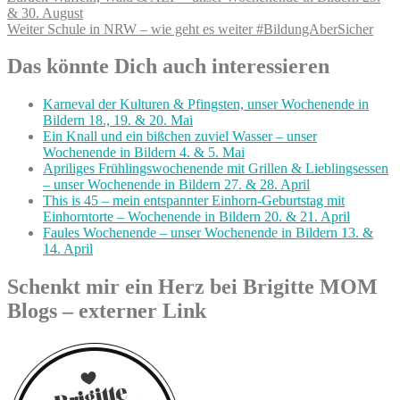
Beitrag:
& 30. August
Nächster
Weiter
Schule in NRW – wie geht es weiter #BildungAberSicher
Beitrag:
Das könnte Dich auch interessieren
Karneval der Kulturen & Pfingsten, unser Wochenende in
Bildern 18., 19. & 20. Mai
Ein Knall und ein bißchen zuviel Wasser – unser
Wochenende in Bildern 4. & 5. Mai
Apriliges Frühlingswochenende mit Grillen & Lieblingsessen
– unser Wochenende in Bildern 27. & 28. April
This is 45 – mein entspannter Einhorn-Geburtstag mit
Einhorntorte – Wochenende in Bildern 20. & 21. April
Faules Wochenende – unser Wochenende in Bildern 13. &
14. April
Schenkt mir ein Herz bei Brigitte MOM
Blogs – externer Link