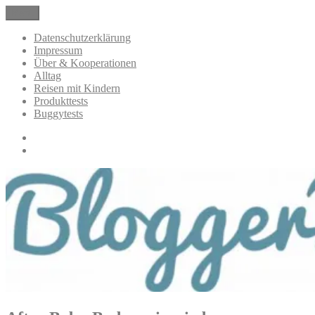
Zum
Menü
BloggerMumOf3Boys Mamablog
Mamablog über das Leben mit drei Kindern mit Produkttests und
Inhalt
Alltagsthemen
springen
Datenschutzerklärung
Impressum
Über & Kooperationen
Alltag
Reisen mit Kindern
Produkttests
Buggytests
Datenschutzerklärung
Impressum