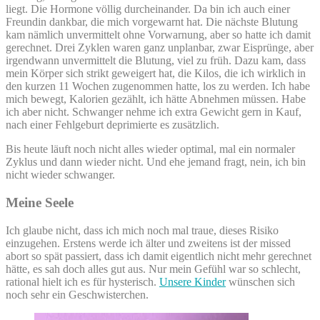
liegt. Die Hormone völlig durcheinander. Da bin ich auch einer
Freundin dankbar, die mich vorgewarnt hat. Die nächste Blutung
kam nämlich unvermittelt ohne Vorwarnung, aber so hatte ich damit
gerechnet. Drei Zyklen waren ganz unplanbar, zwar Eisprünge, aber
irgendwann unvermittelt die Blutung, viel zu früh. Dazu kam, dass
mein Körper sich strikt geweigert hat, die Kilos, die ich wirklich in
den kurzen 11 Wochen zugenommen hatte, los zu werden. Ich habe
mich bewegt, Kalorien gezählt, ich hätte Abnehmen müssen. Habe
ich aber nicht. Schwanger nehme ich extra Gewicht gern in Kauf,
nach einer Fehlgeburt deprimierte es zusätzlich.
Bis heute läuft noch nicht alles wieder optimal, mal ein normaler
Zyklus und dann wieder nicht. Und ehe jemand fragt, nein, ich bin
nicht wieder schwanger.
Meine Seele
Ich glaube nicht, dass ich mich noch mal traue, dieses Risiko
einzugehen. Erstens werde ich älter und zweitens ist der missed
abort so spät passiert, dass ich damit eigentlich nicht mehr gerechnet
hätte, es sah doch alles gut aus. Nur mein Gefühl war so schlecht,
rational hielt ich es für hysterisch.
Unsere Kinder
wünschen sich
noch sehr ein Geschwisterchen.