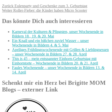
Beitragsnavigation
Vorheriger
Zurück
Eulenparty und Geschenke zum 3. Geburtstag
Nächster
Beitrag:
Weiter
Roller-Fieber: die Kinder haben Micro Scooter
Beitrag:
Das könnte Dich auch interessieren
Karneval der Kulturen & Pfingsten, unser Wochenende in
Bildern 18., 19. & 20. Mai
Ein Knall und ein bißchen zuviel Wasser – unser
Wochenende in Bildern 4. & 5. Mai
Apriliges Frühlingswochenende mit Grillen & Lieblingsessen
– unser Wochenende in Bildern 27. & 28. April
This is 45 – mein entspannter Einhorn-Geburtstag mit
Einhorntorte – Wochenende in Bildern 20. & 21. April
Faules Wochenende – unser Wochenende in Bildern 13. &
14. April
Schenkt mir ein Herz bei Brigitte MOM
Blogs – externer Link