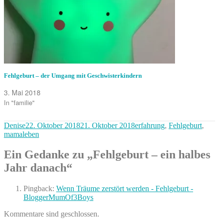
Fehlgeburt – der Umgang mit Geschwisterkindern
3. Mai 2018
In "familie"
Autor
Veröffentlicht
Kategorien
Denise
22. Oktober 2018
21. Oktober 2018
erfahrung
,
Fehlgeburt
,
am
mamaleben
Ein Gedanke zu „Fehlgeburt – ein halbes
Jahr danach“
Pingback:
Wenn Träume zerstört werden - Fehlgeburt -
BloggerMumOf3Boys
Kommentare sind geschlossen.