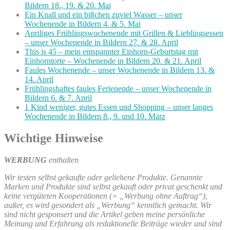
Bildern 18., 19. & 20. Mai
Ein Knall und ein bißchen zuviel Wasser – unser
Wochenende in Bildern 4. & 5. Mai
Apriliges Frühlingswochenende mit Grillen & Lieblingsessen
– unser Wochenende in Bildern 27. & 28. April
This is 45 – mein entspannter Einhorn-Geburtstag mit
Einhorntorte – Wochenende in Bildern 20. & 21. April
Faules Wochenende – unser Wochenende in Bildern 13. &
14. April
Frühlingshaftes faules Ferienende – unser Wochenende in
Bildern 6. & 7. April
1 Kind weniger, gutes Essen und Shopping – unser langes
Wochenende in Bildern 8., 9. und 10. März
Wichtige Hinweise
WERBUNG
enthalten
Wir testen selbst gekaufte oder geliehene Produkte. Genannte
Marken und Produkte sind selbst gekauft oder privat geschenkt und
keine vergüteten Kooperationen (= „Werbung ohne Auftrag“),
außer, es wird gesondert als „Werbung“ kenntlich gemacht. Wir
sind nicht gesponsert und die Artikel geben meine persönliche
Meinung und Erfahrung als redaktionelle Beiträge wieder und sind