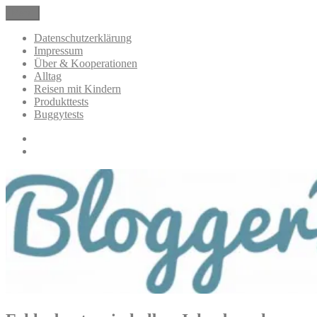
Zum
Menü
BloggerMumOf3Boys Mamablog
Mamablog über das Leben mit drei Kindern mit Produkttests und
Inhalt
Alltagsthemen
springen
Datenschutzerklärung
Impressum
Über & Kooperationen
Alltag
Reisen mit Kindern
Produkttests
Buggytests
Datenschutzerklärung
Impressum