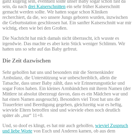
ganz kugelig sein, eventuell sollte unser Baby sogar schon fast da
sein, da nach
drei Kaiserschnitten
ein sehr früher Kaiserschnitt
gemacht werden sollte. Wir hatten sogar schon Kliniken
recherchiert, da die, wo unsere Jungs geboren wurden, inzwischen
die Geburtsstation geschlossen hat. Ein sanfter Kaiserschnitt war mir
wichtig, eben wie bei den Großen.
Die Nachricht hat mich damals nicht überrascht, ich wusste es
irgendwie. Das machte es aber kein Stück weniger Schlimm. Wir
hatten uns so sehr auf das Baby gefreut.
Die Zeit dazwischen
Sehr geholfen hat uns und besonders mir die Sternenkinder
Ambulanz, die Unterstützung war unbeschreiblich, allein die
Tatsache, dass unser Baby zählt, dass wir Erinnerungsstücke und
sogar Fotos haben. Ein kleines Armbändchen mit ihrem Namen (der
Mittlere ist absolut überzeugt davon, dass es ein Mädchen war und
hat einen Namen ausgesucht). Besonders viel Trost hat uns die
Trauerfeier und Beerdigung gegeben, gleichzeitig war es heftig,
wieviele Eltern betroffen sind und wieviele eben noch deutlich
später als „nur“ 11+0.
Und, so doof es klingt, es hat mir auch geholfen,
wieviel Zuspruch
und liebe Worte
von Euch und Anderen kamen, ob aus dem