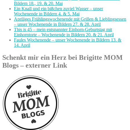
Bildern 18., 19. & 20. Mai
Ein Knall und ein bißchen zuviel Wasser – unser
Wochenende in Bildern 4. & 5. Mai
Apriliges Frühlingswochenende mit Grillen & Lieblingsessen
– unser Wochenende in Bildern 27. & 28. April
This is 45 – mein entspannter Einhorn-Geburtstag mit
Einhorntorte – Wochenende in Bildern 20. & 21. April
Faules Wochenende – unser Wochenende in Bildern 13. &
14. April
Schenkt mir ein Herz bei Brigitte MOM
Blogs – externer Link