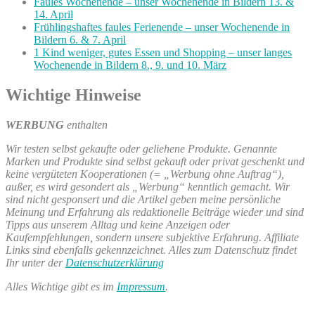
Faules Wochenende – unser Wochenende in Bildern 13. &
14. April
Frühlingshaftes faules Ferienende – unser Wochenende in
Bildern 6. & 7. April
1 Kind weniger, gutes Essen und Shopping – unser langes
Wochenende in Bildern 8., 9. und 10. März
Wichtige Hinweise
WERBUNG
enthalten
Wir testen selbst gekaufte oder geliehene Produkte. Genannte
Marken und Produkte sind selbst gekauft oder privat geschenkt und
keine vergüteten Kooperationen (= „Werbung ohne Auftrag“),
außer, es wird gesondert als „Werbung“ kenntlich gemacht. Wir
sind nicht gesponsert und die Artikel geben meine persönliche
Meinung und Erfahrung als redaktionelle Beiträge wieder und sind
Tipps aus unserem Alltag und keine Anzeigen oder
Kaufempfehlungen, sondern unsere subjektive Erfahrung. Affiliate
Links sind ebenfalls gekennzeichnet. Alles zum Datenschutz findet
Ihr unter der
Datenschutzerklärung
Alles Wichtige gibt es im
Impressum
.