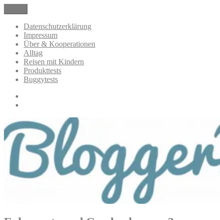
Zum
Menü
BloggerMumOf3Boys Mamablog
Mamablog über das Leben mit drei Kindern mit Produkttests und
Inhalt
Alltagsthemen
springen
Datenschutzerklärung
Impressum
Über & Kooperationen
Alltag
Reisen mit Kindern
Produkttests
Buggytests
Datenschutzerklärung
Impressum