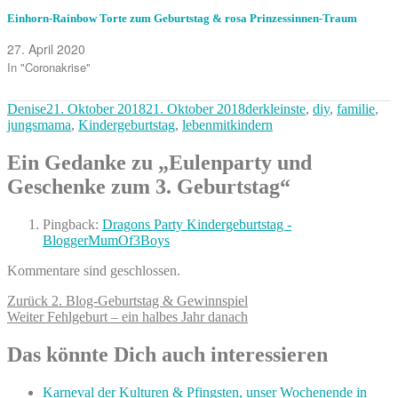
Einhorn-Rainbow Torte zum Geburtstag & rosa Prinzessinnen-Traum
27. April 2020
In "Coronakrise"
Autor
Veröffentlicht
Kategorien
Denise
21. Oktober 2018
21. Oktober 2018
derkleinste
,
diy
,
familie
,
am
jungsmama
,
Kindergeburtstag
,
lebenmitkindern
Ein Gedanke zu „Eulenparty und
Geschenke zum 3. Geburtstag“
Pingback:
Dragons Party Kindergeburtstag -
BloggerMumOf3Boys
Kommentare sind geschlossen.
Beitragsnavigation
Vorheriger
Zurück
2. Blog-Geburtstag & Gewinnspiel
Nächster
Beitrag:
Weiter
Fehlgeburt – ein halbes Jahr danach
Beitrag:
Das könnte Dich auch interessieren
Karneval der Kulturen & Pfingsten, unser Wochenende in