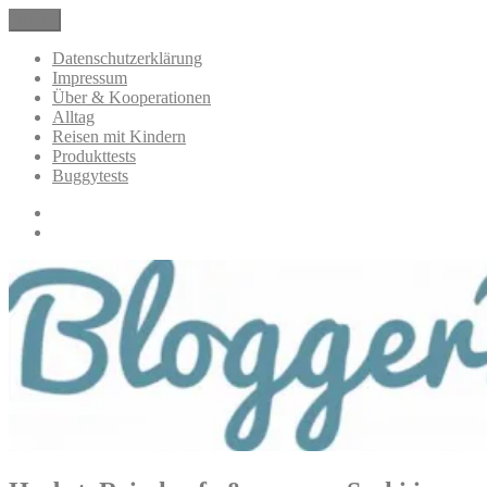
Zum
Menü
BloggerMumOf3Boys Mamablog
Mamablog über das Leben mit drei Kindern mit Produkttests und
Inhalt
Alltagsthemen
springen
Datenschutzerklärung
Impressum
Über & Kooperationen
Alltag
Reisen mit Kindern
Produkttests
Buggytests
Datenschutzerklärung
Impressum