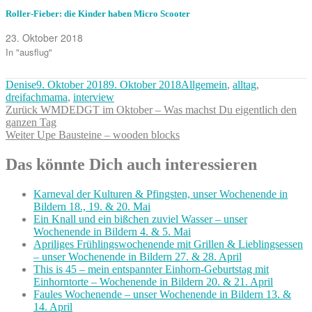
Roller-Fieber: die Kinder haben Micro Scooter
23. Oktober 2018
In "ausflug"
Autor
Veröffentlicht
Kategorien
Denise
9. Oktober 2018
9. Oktober 2018
Allgemein
,
alltag
,
am
dreifachmama
,
interview
Beitragsnavigation
Vorheriger
Zurück
WMDEDGT im Oktober – Was machst Du eigentlich den
Beitrag:
ganzen Tag
Nächster
Weiter
Upe Bausteine – wooden blocks
Beitrag:
Das könnte Dich auch interessieren
Karneval der Kulturen & Pfingsten, unser Wochenende in
Bildern 18., 19. & 20. Mai
Ein Knall und ein bißchen zuviel Wasser – unser
Wochenende in Bildern 4. & 5. Mai
Apriliges Frühlingswochenende mit Grillen & Lieblingsessen
– unser Wochenende in Bildern 27. & 28. April
This is 45 – mein entspannter Einhorn-Geburtstag mit
Einhorntorte – Wochenende in Bildern 20. & 21. April
Faules Wochenende – unser Wochenende in Bildern 13. &
14. April