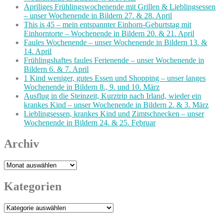
Apriliges Frühlingswochenende mit Grillen & Lieblingsessen
– unser Wochenende in Bildern 27. & 28. April
This is 45 – mein entspannter Einhorn-Geburtstag mit
Einhorntorte – Wochenende in Bildern 20. & 21. April
Faules Wochenende – unser Wochenende in Bildern 13. &
14. April
Frühlingshaftes faules Ferienende – unser Wochenende in
Bildern 6. & 7. April
1 Kind weniger, gutes Essen und Shopping – unser langes
Wochenende in Bildern 8., 9. und 10. März
Ausflug in die Steinzeit, Kurztrip nach Irland, wieder ein
krankes Kind – unser Wochenende in Bildern 2. & 3. März
Lieblingsessen, krankes Kind und Zimtschnecken – unser
Wochenende in Bildern 24. & 25. Februar
Archiv
Archiv
Kategorien
Kategorien