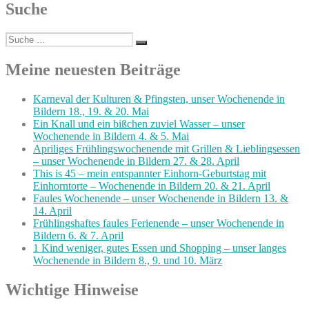
Suche
Suche
Suchen
nach:
Meine neuesten Beiträge
Karneval der Kulturen & Pfingsten, unser Wochenende in
Bildern 18., 19. & 20. Mai
Ein Knall und ein bißchen zuviel Wasser – unser
Wochenende in Bildern 4. & 5. Mai
Apriliges Frühlingswochenende mit Grillen & Lieblingsessen
– unser Wochenende in Bildern 27. & 28. April
This is 45 – mein entspannter Einhorn-Geburtstag mit
Einhorntorte – Wochenende in Bildern 20. & 21. April
Faules Wochenende – unser Wochenende in Bildern 13. &
14. April
Frühlingshaftes faules Ferienende – unser Wochenende in
Bildern 6. & 7. April
1 Kind weniger, gutes Essen und Shopping – unser langes
Wochenende in Bildern 8., 9. und 10. März
Wichtige Hinweise