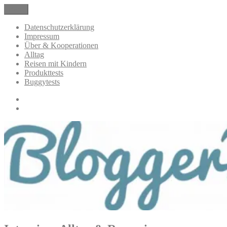
Zum
Menü
BloggerMumOf3Boys Mamablog
Mamablog über das Leben mit drei Kindern mit Produkttests und
Inhalt
Alltagsthemen
springen
Datenschutzerklärung
Impressum
Über & Kooperationen
Alltag
Reisen mit Kindern
Produkttests
Buggytests
Datenschutzerklärung
Impressum