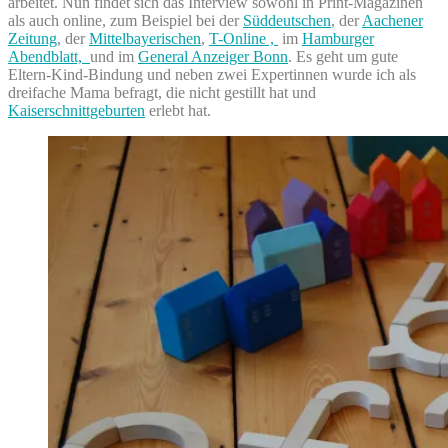
arbeitet. Nun findet sich das Interview sowohl in Print-Magazinen
als auch online, zum Beispiel bei der
Süddeutschen
, der
Aachener
Zeitung
, der
Mittelbayerischen
,
T-Online ,
im
Hamburger
Abendblatt,
und im
General Anzeiger Bonn
. Es geht um gute
Eltern-Kind-Bindung und neben zwei Expertinnen wurde ich als
dreifache Mama befragt, die nicht gestillt hat und
Kaiserschnittgeburten
erlebt hat.