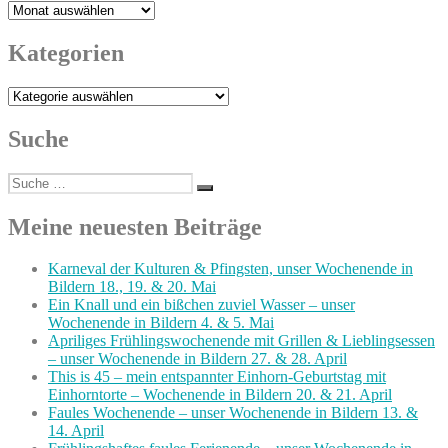
Archiv
Kategorien
Kategorien
Suche
Suche
Suchen
nach:
Meine neuesten Beiträge
Karneval der Kulturen & Pfingsten, unser Wochenende in
Bildern 18., 19. & 20. Mai
Ein Knall und ein bißchen zuviel Wasser – unser
Wochenende in Bildern 4. & 5. Mai
Apriliges Frühlingswochenende mit Grillen & Lieblingsessen
– unser Wochenende in Bildern 27. & 28. April
This is 45 – mein entspannter Einhorn-Geburtstag mit
Einhorntorte – Wochenende in Bildern 20. & 21. April
Faules Wochenende – unser Wochenende in Bildern 13. &
14. April