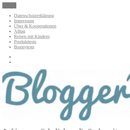
Zum
Menü
BloggerMumOf3Boys Mamablog
Mamablog über das Leben mit drei Kindern mit Produkttests und
Inhalt
Alltagsthemen
springen
Datenschutzerklärung
Impressum
Über & Kooperationen
Alltag
Reisen mit Kindern
Produkttests
Buggytests
Datenschutzerklärung
Impressum