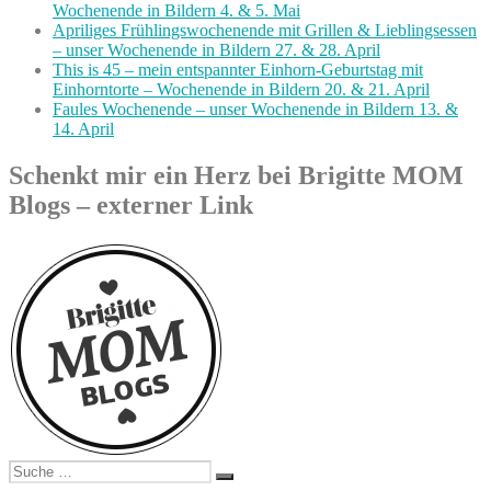
Wochenende in Bildern 4. & 5. Mai
Apriliges Frühlingswochenende mit Grillen & Lieblingsessen
– unser Wochenende in Bildern 27. & 28. April
This is 45 – mein entspannter Einhorn-Geburtstag mit
Einhorntorte – Wochenende in Bildern 20. & 21. April
Faules Wochenende – unser Wochenende in Bildern 13. &
14. April
Schenkt mir ein Herz bei Brigitte MOM
Blogs – externer Link
Suche
Suchen
nach: