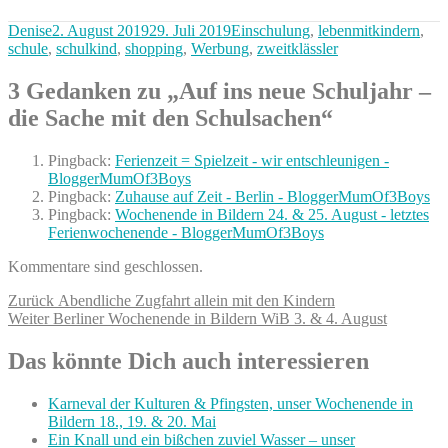
Autor
Veröffentlicht
Kategorien
Denise
2. August 2019
29. Juli 2019
Einschulung
,
lebenmitkindern
,
am
schule
,
schulkind
,
shopping
,
Werbung
,
zweitklässler
3 Gedanken zu „Auf ins neue Schuljahr –
die Sache mit den Schulsachen“
Pingback:
Ferienzeit = Spielzeit - wir entschleunigen -
BloggerMumOf3Boys
Pingback:
Zuhause auf Zeit - Berlin - BloggerMumOf3Boys
Pingback:
Wochenende in Bildern 24. & 25. August - letztes
Ferienwochenende - BloggerMumOf3Boys
Kommentare sind geschlossen.
Beitragsnavigation
Vorheriger
Zurück
Abendliche Zugfahrt allein mit den Kindern
Nächster
Beitrag:
Weiter
Berliner Wochenende in Bildern WiB 3. & 4. August
Beitrag:
Das könnte Dich auch interessieren
Karneval der Kulturen & Pfingsten, unser Wochenende in
Bildern 18., 19. & 20. Mai
Ein Knall und ein bißchen zuviel Wasser – unser