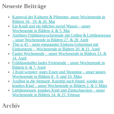
Neueste Beiträge
Karneval der Kulturen & Pfingsten, unser Wochenende in
Bildern 18., 19. & 20. Mai
Ein Knall und ein bißchen zuviel Wasser – unser
Wochenende in Bildern 4. & 5. Mai
Apriliges Frühlingswochenende mit Grillen & Lieblingsessen
– unser Wochenende in Bildern 27. & 28. April
This is 45 – mein entspannter Einhorn-Geburtstag mit
Einhorntorte – Wochenende in Bildern 20. & 21. April
Faules Wochenende – unser Wochenende in Bildern 13. &
14. April
Frühlingshaftes faules Ferienende – unser Wochenende in
Bildern 6. & 7. April
1 Kind weniger, gutes Essen und Shopping – unser langes
Wochenende in Bildern 8., 9. und 10. März
Ausflug in die Steinzeit, Kurztrip nach Irland, wieder ein
krankes Kind – unser Wochenende in Bildern 2. & 3. März
Lieblingsessen, krankes Kind und Zimtschnecken – unser
Wochenende in Bildern 24. & 25. Februar
Archiv