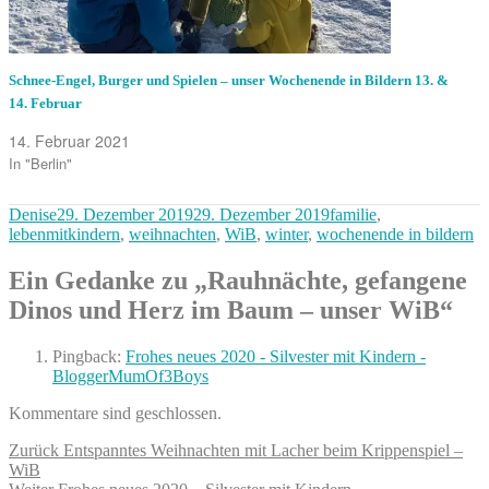
Schnee-Engel, Burger und Spielen – unser Wochenende in Bildern 13. &
14. Februar
14. Februar 2021
In "Berlin"
Autor
Veröffentlicht
Kategorien
Denise
29. Dezember 2019
29. Dezember 2019
familie
,
am
lebenmitkindern
,
weihnachten
,
WiB
,
winter
,
wochenende in bildern
Ein Gedanke zu „Rauhnächte, gefangene
Dinos und Herz im Baum – unser WiB“
Pingback:
Frohes neues 2020 - Silvester mit Kindern -
BloggerMumOf3Boys
Kommentare sind geschlossen.
Beitragsnavigation
Vorheriger
Zurück
Entspanntes Weihnachten mit Lacher beim Krippenspiel –
Beitrag:
WiB
Nächster