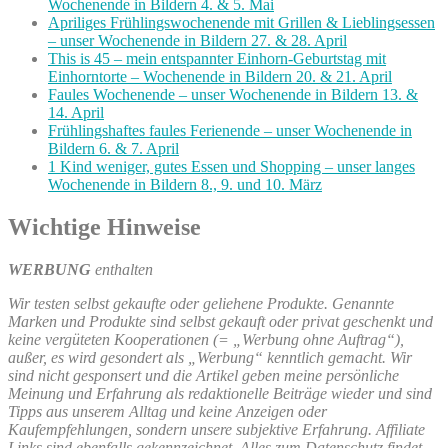
Wochenende in Bildern 4. & 5. Mai
Apriliges Frühlingswochenende mit Grillen & Lieblingsessen
– unser Wochenende in Bildern 27. & 28. April
This is 45 – mein entspannter Einhorn-Geburtstag mit
Einhorntorte – Wochenende in Bildern 20. & 21. April
Faules Wochenende – unser Wochenende in Bildern 13. &
14. April
Frühlingshaftes faules Ferienende – unser Wochenende in
Bildern 6. & 7. April
1 Kind weniger, gutes Essen und Shopping – unser langes
Wochenende in Bildern 8., 9. und 10. März
Wichtige Hinweise
WERBUNG
enthalten
Wir testen selbst gekaufte oder geliehene Produkte. Genannte
Marken und Produkte sind selbst gekauft oder privat geschenkt und
keine vergüteten Kooperationen (= „Werbung ohne Auftrag“),
außer, es wird gesondert als „Werbung“ kenntlich gemacht. Wir
sind nicht gesponsert und die Artikel geben meine persönliche
Meinung und Erfahrung als redaktionelle Beiträge wieder und sind
Tipps aus unserem Alltag und keine Anzeigen oder
Kaufempfehlungen, sondern unsere subjektive Erfahrung. Affiliate
Links sind ebenfalls gekennzeichnet. Alles zum Datenschutz findet