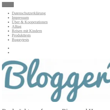
Zum
Menü
BloggerMumOf3Boys Mamablog
Mamablog über das Leben mit drei Kindern mit Produkttests und
Inhalt
Alltagsthemen
springen
Datenschutzerklärung
Impressum
Über & Kooperationen
Alltag
Reisen mit Kindern
Produkttests
Buggytests
Datenschutzerklärung
Impressum