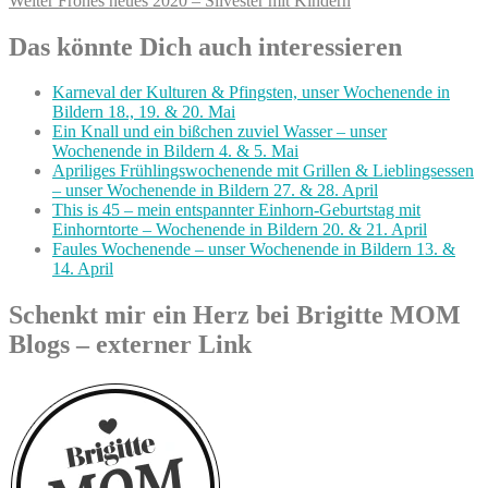
Weiter
Frohes neues 2020 – Silvester mit Kindern
Beitrag:
Das könnte Dich auch interessieren
Karneval der Kulturen & Pfingsten, unser Wochenende in
Bildern 18., 19. & 20. Mai
Ein Knall und ein bißchen zuviel Wasser – unser
Wochenende in Bildern 4. & 5. Mai
Apriliges Frühlingswochenende mit Grillen & Lieblingsessen
– unser Wochenende in Bildern 27. & 28. April
This is 45 – mein entspannter Einhorn-Geburtstag mit
Einhorntorte – Wochenende in Bildern 20. & 21. April
Faules Wochenende – unser Wochenende in Bildern 13. &
14. April
Schenkt mir ein Herz bei Brigitte MOM
Blogs – externer Link