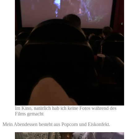
Im Kino, natürlich hab ich keine Fotos während des
Films gemacht
Mein Abendessen besteht aus Popcorn und Eiskonfekt.