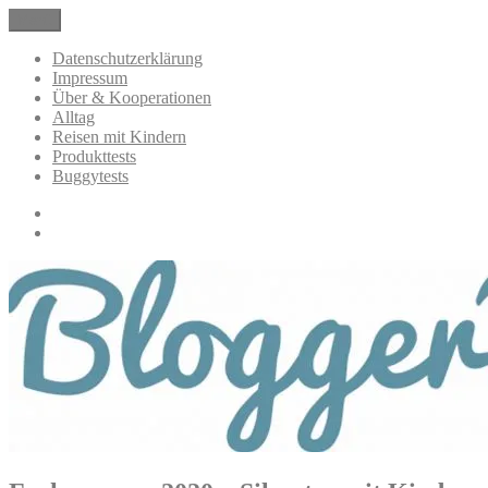
Zum
Menü
BloggerMumOf3Boys Mamablog
Mamablog über das Leben mit drei Kindern mit Produkttests und All
Inhalt
springen
Datenschutzerklärung
Impressum
Über & Kooperationen
Alltag
Reisen mit Kindern
Produkttests
Buggytests
Datenschutzerklärung
Impressum