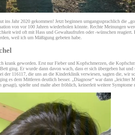
e gut ins Jahr 2020 gekommen! Jetzt beginnen umgangssprachlich die „go
tuation von vor 100 Jahren wiederholen könnte. Rechte Meinungen werde
lichkeit wird oft mit Hass und Gewaltaufrufen oder -wünschen reagiert
erden, weil ich um Mäßigung gebeten habe.
chel
 noch krank geworden. Erst nur Fieber und Kopfschmerzen, die Kopfsch
s Bett ging. Er wurde dann davon wach, dass er sich übergeben hat un
ei der 116117, die uns an die Kinderklinik verwiesen, sagten die, wir 
ing es dem Mittleren deutlich besser. „Diagnose“ war dann „leichter 
in gesagt), spielte und malte aber fröhlich, keinerleit weitere Symptome