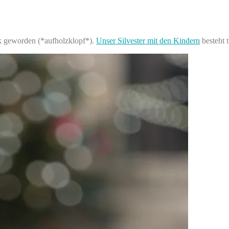
ank geworden (*aufholzklopf*).
Unser Silvester mit den Kindern
besteht t