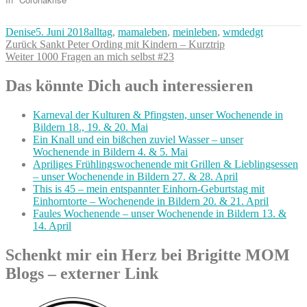
Autor
Veröffentlicht
Kategorien
Denise
5. Juni 2018
alltag
,
mamaleben
,
meinleben
,
wmdedgt
Beitragsnavigation
am
Vorheriger
Zurück
Sankt Peter Ording mit Kindern – Kurztrip
Nächster
Beitrag:
Weiter
1000 Fragen an mich selbst #23
Beitrag:
Das könnte Dich auch interessieren
Karneval der Kulturen & Pfingsten, unser Wochenende in
Bildern 18., 19. & 20. Mai
Ein Knall und ein bißchen zuviel Wasser – unser
Wochenende in Bildern 4. & 5. Mai
Apriliges Frühlingswochenende mit Grillen & Lieblingsessen
– unser Wochenende in Bildern 27. & 28. April
This is 45 – mein entspannter Einhorn-Geburtstag mit
Einhorntorte – Wochenende in Bildern 20. & 21. April
Faules Wochenende – unser Wochenende in Bildern 13. &
14. April
Schenkt mir ein Herz bei Brigitte MOM
Blogs – externer Link