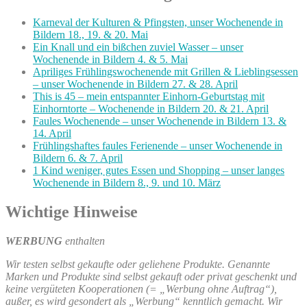
Karneval der Kulturen & Pfingsten, unser Wochenende in
Bildern 18., 19. & 20. Mai
Ein Knall und ein bißchen zuviel Wasser – unser
Wochenende in Bildern 4. & 5. Mai
Apriliges Frühlingswochenende mit Grillen & Lieblingsessen
– unser Wochenende in Bildern 27. & 28. April
This is 45 – mein entspannter Einhorn-Geburtstag mit
Einhorntorte – Wochenende in Bildern 20. & 21. April
Faules Wochenende – unser Wochenende in Bildern 13. &
14. April
Frühlingshaftes faules Ferienende – unser Wochenende in
Bildern 6. & 7. April
1 Kind weniger, gutes Essen und Shopping – unser langes
Wochenende in Bildern 8., 9. und 10. März
Wichtige Hinweise
WERBUNG
enthalten
Wir testen selbst gekaufte oder geliehene Produkte. Genannte
Marken und Produkte sind selbst gekauft oder privat geschenkt und
keine vergüteten Kooperationen (= „Werbung ohne Auftrag“),
außer, es wird gesondert als „Werbung“ kenntlich gemacht. Wir