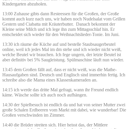
Kindergarten abzuholen.
13:00 Zuhause gibts dann Resteessen für die Großen, der Große
kommt auch kurz nach uns, wir haben noch Nudelsalat vom Grillen
Gestern und Ciabatta mit Kräuterbutter. Danach bekommt der
Kleine seine Milch und ich lege ihn zum Mittagsschlaf hin. Er
entscheidet sich wieder für den Weihnachtslieder-Tonie. Im Juni.
13:30 ich räume die Küche auf und bestelle Staubsaugerbeutel
online, weil ich jedes Mal im dm stehe und ich wieder nicht weiß,
welche Beutel wir brauchen. Ich fege ungern, der letzte Beutel ist
aber definitiv bei 5% Saugleistung. Spülmaschine läuft nun wieder.
13:45 dem Großen fällt auf, dass er nicht weiß, was die Mathe-
Hausaufgaben sind. Deutsch und Englisch sind immerhin fertig. Ich
schreibe also die Mama eines Klassenkameraden an.
14:15 ich werde das dritte Mal gefragt, wann ihr Freund endlich
käme. Wäsche sollte ich auch noch aufhängen.
14:30 der Spielbesuch ist endlich da und hat von seiner Mutter zwei
große Schalen Erdbeeren vom Markt mit dabei, wie wunderbar! Die
Großen verschwinden im Zimmer.
14:40 die Brüder streiten sich. Hier heisst das, der Mittlere