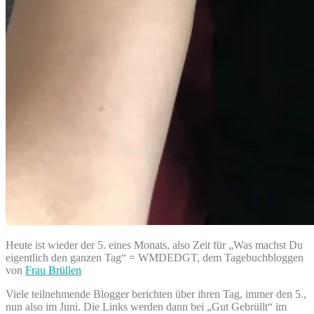
Heute ist wieder der 5. eines Monats, also Zeit für „Was machst Du
eigentlich den ganzen Tag“ = WMDEDGT, dem Tagebuchbloggen
von
Frau Brüllen
Viele teilnehmende Blogger berichten über ihren Tag, immer den 5.,
nun also im Juni. Die Links werden dann bei „Gut Gebrüllt“ im