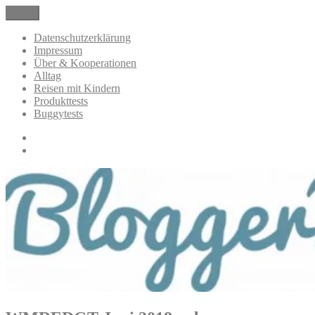
Zum
Menü
BloggerMumOf3Boys Mamablog
Mamablog über das Leben mit drei Kindern mit Produkttests und
Inhalt
Alltagsthemen
springen
Datenschutzerklärung
Impressum
Über & Kooperationen
Alltag
Reisen mit Kindern
Produkttests
Buggytests
Datenschutzerklärung
Impressum