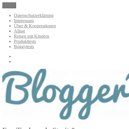
Zum
Menü
BloggerMumOf3Boys Mamablog
Mamablog über das Leben mit drei Kindern mit Produkttests und
Inhalt
Alltagsthemen
springen
Datenschutzerklärung
Impressum
Über & Kooperationen
Alltag
Reisen mit Kindern
Produkttests
Buggytests
Datenschutzerklärung
Impressum