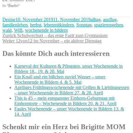
In "Berlin"
Autor
Veröffentlicht
Kategorien
Denise
10. November 2019
11. November 2019
alltag
,
ausflug
,
am
familienleben
,
herbst
,
lebenmitkindern
,
Sonntag
,
spazierengehen
,
wald
,
WiB
,
wochenende in bildern
Beitragsnavigation
Vorheriger
Zurück
Schulwechsel – das erste Fazit zum Gymnasium
Nächster
Beitrag:
Weiter
12von12 im November – ein aktiver Dienstag
Beitrag:
Das könnte Dich auch interessieren
Karneval der Kulturen & Pfingsten, unser Wochenende in
Bildern 18., 19. & 20. Mai
Ein Knall und ein bißchen zuviel Wasser – unser
Wochenende in Bildern 4. & 5. Mai
Apriliges Frühlingswochenende mit Grillen & Lieblingsessen
– unser Wochenende in Bildern 27. & 28. April
This is 45 – mein entspannter Einhorn-Geburtstag mit
Einhorntorte – Wochenende in Bildern 20. & 21. April
Faules Wochenende – unser Wochenende in Bildern 13. &
14. April
Schenkt mir ein Herz bei Brigitte MOM