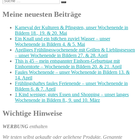
Suchen
nach:
Meine neuesten Beiträge
Karneval der Kulturen & Pfingsten, unser Wochenende in
Bildern 18., 19. & 20. Mai
Ein Knall und ein bißchen zuviel Wasser – unser
Wochenende in Bildern 4. & 5. Mai
Apriliges Frühlingswochenende mit Grillen & Lieblingsessen
– unser Wochenende in Bildern 27. & 28. April
This is 45 – mein entspannter Einhorn-Geburtstag mit
Einhorntorte – Wochenende in Bildern 20. & 21. April
Faules Wochenende – unser Wochenende in Bildern 13. &
14. April
Frühlingshaftes faules Ferienende – unser Wochenende in
Bildern 6. & 7. April
1 Kind weniger, gutes Essen und Shopping – unser langes
Wochenende in Bildern 8., 9. und 10. März
Wichtige Hinweise
WERBUNG
enthalten
Wir testen selbst gekaufte oder geliehene Produkte. Genannte