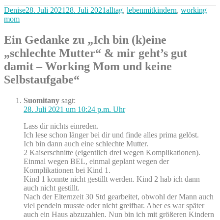
Autor
Veröffentlicht
Kategorien
Denise
28. Juli 2021
28. Juli 2021
alltag
,
lebenmitkindern
,
working
am
mom
Ein Gedanke zu „Ich bin (k)eine
„schlechte Mutter“ & mir geht’s gut
damit – Working Mom und keine
Selbstaufgabe“
Suomitany
sagt:
28. Juli 2021 um 10:24 p.m. Uhr
Lass dir nichts einreden.
Ich lese schon länger bei dir und finde alles prima gelöst.
Ich bin dann auch eine schlechte Mutter.
2 Kaiserschnitte (eigentlich drei wegen Komplikationen).
Einmal wegen BEL, einmal geplant wegen der
Komplikationen bei Kind 1.
Kind 1 konnte nicht gestillt werden. Kind 2 hab ich dann
auch nicht gestillt.
Nach der Elternzeit 30 Std gearbeitet, obwohl der Mann auch
viel pendeln musste oder nicht greifbar. Aber es war später
auch ein Haus abzuzahlen. Nun bin ich mit größeren Kindern