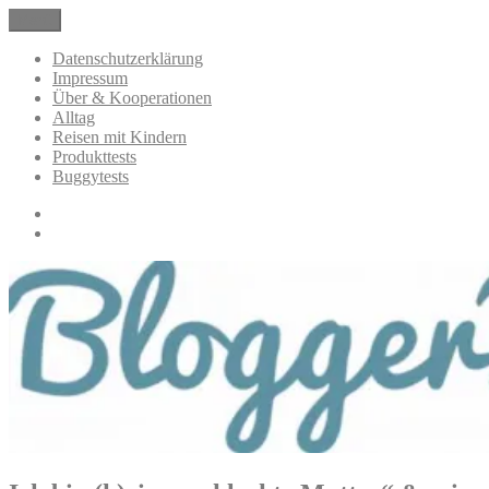
Zum
Menü
BloggerMumOf3Boys Mamablog
Mamablog über das Leben mit drei Kindern mit Produkttests und
Inhalt
Alltagsthemen
springen
Datenschutzerklärung
Impressum
Über & Kooperationen
Alltag
Reisen mit Kindern
Produkttests
Buggytests
Datenschutzerklärung
Impressum