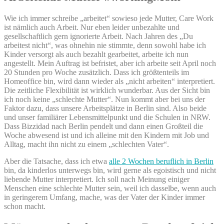
Wie ich immer schreibe „arbeitet“ sowieso jede Mutter, Care Work
ist nämlich auch Arbeit. Nur eben leider unbezahlte und
gesellschaftlich gern ignorierte Arbeit. Nach Jahren des „Du
arbeitest nicht“, was ohnehin nie stimmte, denn sowohl habe ich
Kinder versorgt als auch bezahlt gearbeitet, arbeite ich nun
angestellt. Mein Auftrag ist befristet, aber ich arbeite seit April noch
20 Stunden pro Woche zusätzlich. Dass ich größtenteils im
Homeoffice bin, wird dann wieder als „nicht arbeiten“ interpretiert.
Die zeitliche Flexibilität ist wirklich wunderbar. Aus der Sicht bin
ich noch keine „schlechte Mutter“. Nun kommt aber bei uns der
Faktor dazu, dass unsere Arbeitsplätze in Berlin sind. Also beide
und unser familiärer Lebensmittelpunkt und die Schulen in NRW.
Dass Bizzidad nach Berlin pendelt und dann einen Großteil die
Woche abwesend ist und ich alleine mit den Kindern mit Job und
Alltag, macht ihn nicht zu einem „schlechten Vater“.
Aber die Tatsache, dass ich etwa
alle 2 Wochen beruflich in Berlin
bin, da kinderlos unterwegs bin, wird gerne als egoistisch und nicht
liebende Mutter interpretiert. Ich soll nach Meinung einiger
Menschen eine schlechte Mutter sein, weil ich dasselbe, wenn auch
in geringerem Umfang, mache, was der Vater der Kinder immer
schon macht.