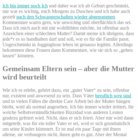
Ich bin immer noch Ich
und daher war ich ab Geburt geschminkt,
mir war es wichtig, mich Morgens zu Duschen und ich habe auch
gezielt
nach den Schwangerschaften wieder abgenommen
.
Kommentare waren gern, wie unwichtig und oberflächlich das sei.
Dass ich mich auch mit mir wohlfühlen möchte, ist offenbar auch
Anzeichen einer schlechten Mutter? Damit meine ich übrigens, dass
jede*r es so handhaben darf und soll, wie es für die Familie passt.
Ungeschminkt in Jogginghose leben ist genauso legitim. Allerdings
bekommen diese Frauen dann Kommentare, wie sie sich so „gehen
lassen“ könnten.
Gemeinsam Eltern sein – aber die Mutter
wird beurteilt
Wie ich es erlebe, gehört dazu, ein „guter Vater“ zu sein, offenbar
nur, existent und anwesend zu sein. Dass Väter
beruflich weg sind
und in vielen Fällen die direkte Care Arbeit bei der Mutter hängen
bleibt, wird als normal angesehen. Ich bin immer wieder irritiert, für
welche Selbstverständlichkeiten Bizzidad von anderen Leuten
gradezu gefeiert wird. Nicht, dass er sich feiert. Aber mir wird dann
mitgeteilt, was für ein toller Vater er sei, weil er sich grundsätzlich
um seine Kinder kümmert. Er ist mal ein paar Tage mit ihnen
alleine, sie verhungern nicht, ihnen geht es gut. Aber der Mental