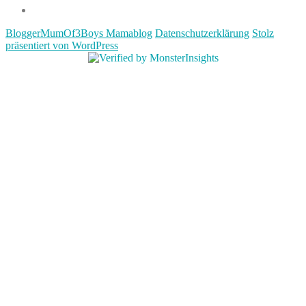
Impressum
BloggerMumOf3Boys Mamablog
Datenschutzerklärung
Stolz
präsentiert von WordPress