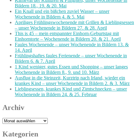
Karneval der Kulturen & Pfingsten, unser Wochenende in
Bildern 18., 19. & 20. Mai
Ein Knall und ein bißchen zuviel Wasser – unser
Wochenende in Bildern 4. & 5. Mai
Apriliges Frühlingswochenende mit Grillen & Lieblingsessen
– unser Wochenende in Bildern 27. & 28. April
This is 45 – mein entspannter Einhorn-Geburtstag mit
Einhorntorte – Wochenende in Bildern 20. & 21. April
Faules Wochenende – unser Wochenende in Bildern 13. &
14. April
Frühlingshaftes faules Ferienende – unser Wochenende in
Bildern 6. & 7. April
1 Kind weniger, gutes Essen und Shopping – unser langes
Wochenende in Bildern 8., 9. und 10. März
Ausflug in die Steinzeit, Kurztrip nach Irland, wieder ein
krankes Kind – unser Wochenende in Bildern 2. & 3. März
Lieblingsessen, krankes Kind und Zimtschnecken – unser
Wochenende in Bildern 24. & 25. Februar
Archiv
Archiv
Kategorien