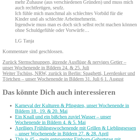
mehr Zuhause (aus verschiedenen Gründen) und muss mich
auch rechtfertigen, seufz.
Ich fühle mich manchmal als schlechtes Vorbild für die
Kinder und als schlechte Arbeitnehmerin.
Irgendwie muss man es doch sich selbst recht machen können
ohne Schuldgefühle oder Vorwürfe…
LG Tanja
Kommentare sind geschlossen.
Beitragsnavigation
Vorheriger
Zurück
Sternschnuppen, ätzende Ausflüge & nerviges Getier –
Beitrag:
unser Wochenende in Bildern 24. & 25. Juli
Nächster
Weiter
Tschüss, NRW, zurück in Berlin: Spaghetti, Leerdenker und
Beitrag:
Törtchen – unser Wochenende in Bildern 31. Juli 6 1. August
Das könnte Dich auch interessieren
Karneval der Kulturen & Pfingsten, unser Wochenende in
Bildern 18., 19. & 20. Mai
Ein Knall und ein bißchen zuviel Wasser – unser
Wochenende in Bildern 4. & 5. Mai
Apriliges Frühlingswochenende mit Grillen & Lieblingsessen
– unser Wochenende in Bildern 27. & 28. April
This is 45 – mein entspannter Einhorn-Geburtstag mit