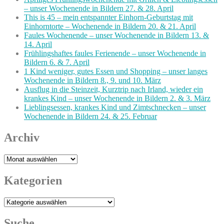
– unser Wochenende in Bildern 27. & 28. April
This is 45 – mein entspannter Einhorn-Geburtstag mit
Einhorntorte – Wochenende in Bildern 20. & 21. April
Faules Wochenende – unser Wochenende in Bildern 13. &
14. April
Frühlingshaftes faules Ferienende – unser Wochenende in
Bildern 6. & 7. April
1 Kind weniger, gutes Essen und Shopping – unser langes
Wochenende in Bildern 8., 9. und 10. März
Ausflug in die Steinzeit, Kurztrip nach Irland, wieder ein
krankes Kind – unser Wochenende in Bildern 2. & 3. März
Lieblingsessen, krankes Kind und Zimtschnecken – unser
Wochenende in Bildern 24. & 25. Februar
Archiv
Archiv
Kategorien
Kategorien
Suche