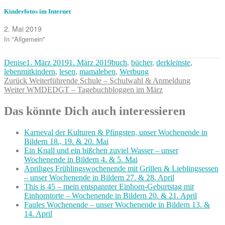
Kinderfotos im Internet
2. Mai 2019
In "Allgemein"
Autor
Veröffentlicht
Kategorien
Denise
1. März 2019
1. März 2019
buch
,
bücher
,
derkleinste
,
am
lebenmitkindern
,
lesen
,
mamaleben
,
Werbung
Beitragsnavigation
Vorheriger
Zurück
Weiterführende Schule – Schulwahl & Anmeldung
Nächster
Beitrag:
Weiter
WMDEDGT – Tagebuchbloggen im März
Beitrag:
Das könnte Dich auch interessieren
Karneval der Kulturen & Pfingsten, unser Wochenende in
Bildern 18., 19. & 20. Mai
Ein Knall und ein bißchen zuviel Wasser – unser
Wochenende in Bildern 4. & 5. Mai
Apriliges Frühlingswochenende mit Grillen & Lieblingsessen
– unser Wochenende in Bildern 27. & 28. April
This is 45 – mein entspannter Einhorn-Geburtstag mit
Einhorntorte – Wochenende in Bildern 20. & 21. April
Faules Wochenende – unser Wochenende in Bildern 13. &
14. April