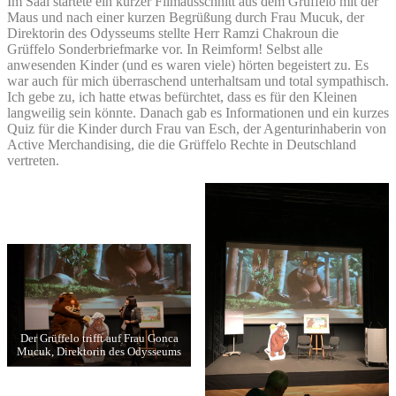
Im Saal startete ein kurzer Filmausschnitt aus dem Grüffelo mit der
Maus und nach einer kurzen Begrüßung durch Frau Mucuk, der
Direktorin des Odysseums stellte Herr Ramzi Chakroun die
Grüffelo Sonderbriefmarke vor. In Reimform! Selbst alle
anwesenden Kinder (und es waren viele) hörten begeistert zu. Es
war auch für mich überraschend unterhaltsam und total sympathisch.
Ich gebe zu, ich hatte etwas befürchtet, dass es für den Kleinen
langweilig sein könnte. Danach gab es Informationen und ein kurzes
Quiz für die Kinder durch Frau van Esch, der Agenturinhaberin von
Active Merchandising, die die Grüffelo Rechte in Deutschland
vertreten.
Der Grüffelo trifft auf Frau Gonca
Mucuk, Direktorin des Odysseums