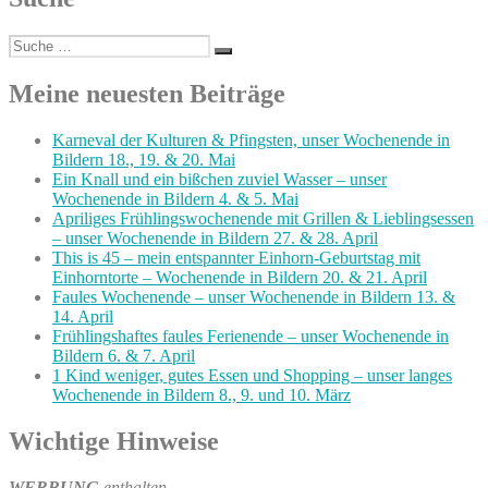
Suche
Suchen
nach:
Meine neuesten Beiträge
Karneval der Kulturen & Pfingsten, unser Wochenende in
Bildern 18., 19. & 20. Mai
Ein Knall und ein bißchen zuviel Wasser – unser
Wochenende in Bildern 4. & 5. Mai
Apriliges Frühlingswochenende mit Grillen & Lieblingsessen
– unser Wochenende in Bildern 27. & 28. April
This is 45 – mein entspannter Einhorn-Geburtstag mit
Einhorntorte – Wochenende in Bildern 20. & 21. April
Faules Wochenende – unser Wochenende in Bildern 13. &
14. April
Frühlingshaftes faules Ferienende – unser Wochenende in
Bildern 6. & 7. April
1 Kind weniger, gutes Essen und Shopping – unser langes
Wochenende in Bildern 8., 9. und 10. März
Wichtige Hinweise
WERBUNG
enthalten