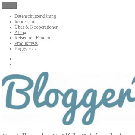
Zum
Menü
BloggerMumOf3Boys Mamablog
Mamablog über das Leben mit drei Kindern mit Produkttests und
Inhalt
Alltagsthemen
springen
Datenschutzerklärung
Impressum
Über & Kooperationen
Alltag
Reisen mit Kindern
Produkttests
Buggytests
Datenschutzerklärung
Impressum