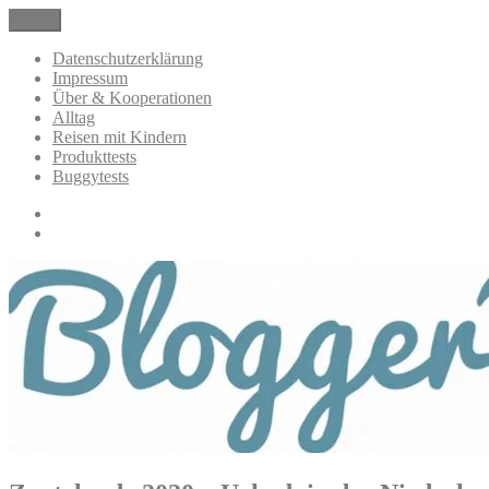
Zum
Menü
BloggerMumOf3Boys Mamablog
Mamablog über das Leben mit drei Kindern mit Produkttests und All
Inhalt
springen
Datenschutzerklärung
Impressum
Über & Kooperationen
Alltag
Reisen mit Kindern
Produkttests
Buggytests
Datenschutzerklärung
Impressum