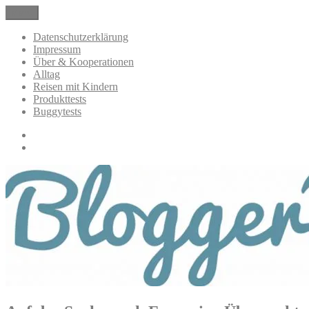
Zum
Menü
BloggerMumOf3Boys Mamablog
Mamablog über das Leben mit drei Kindern mit Produkttests und All
Inhalt
springen
Datenschutzerklärung
Impressum
Über & Kooperationen
Alltag
Reisen mit Kindern
Produkttests
Buggytests
Datenschutzerklärung
Impressum