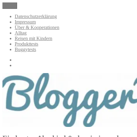
Zum
Menü
BloggerMumOf3Boys Mamablog
Mamablog über das Leben mit drei Kindern mit Produkttests und
Inhalt
Alltagsthemen
springen
Datenschutzerklärung
Impressum
Über & Kooperationen
Alltag
Reisen mit Kindern
Produkttests
Buggytests
Datenschutzerklärung
Impressum