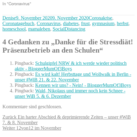
In "Coronavirus"
Autor
Veröffentlicht
Kategorien
Denise
9. November 2020
9. November 2020
Coronakrise
,
am
Coronatagebuch
,
Coronavirus
,
diabetes
,
frust
,
gymnasium
,
herbst
,
homeschool
,
mamaleben
,
SocialDistancing
4 Gedanken zu „Danke für die Stressdiät!
Präsenzbetrieb an den Schulen“
Pingback:
Schulgipfel NRW & ich werde wieder politisch
aktiv - BloggerMumOf3Boys
Pingback:
Es wird kalt! Herbsttage und Wollwalk in Berlin -
unser #WiB 21. & 22. November
Pingback:
Kennen wir uns? - Nein! - BloggerMumOf3Boys
Pingback:
Wald, Nikolaus und immer noch kein Schnee -
unser WiB 5. & 6. Dezember
Kommentare sind geschlossen.
Beitragsnavigation
Vorheriger
Zurück
Ein harter Abschied & deprimierende Zeiten – unser #WiB
Beitrag:
7. & 8. November
Nächster
Weiter
12von12 im November
Beitrag: