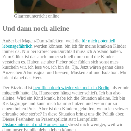
Gitarrenunterricht online
Und dann noch alleine
Außer bei Magen-Darm-Infekten, weil die
für mich potentiell
lebensgefährlich
werden können, bin ich für meine kranken Kinder
immer da. Nur bei Erbrechen/Durchfall muss ich Abstand halten.
Zum Glück ist das auch immer schnell durch und die Kinder
verstehen es. Haben sie aber Fieber oder fühlen sich sonst mies,
kuscheln wir, ich lese vor, ich bin da. Tja. Jetzt wären genau diese
Anzeichen Alarmsignal und hiessen, Masken auf und Isolation. Mir
bricht dabei das Herz.
Der Bizzidad ist
beruflich doch wieder viel mehr in Berlin
, als er mir
mitgeteilt hatte. (Ja, Haussegen hängt weiter schief). Ich bin also
alleine. Wird ein Kind krank, habe ich die Situation alleine. Ich bin
Risikogruppe und kann mich kaum schützen und wenn nur zu
einem hohen Preis. Aber ist den Kindern geholfen, wenn ich schwer
erkranke oder sterbe? In diese Situation bringt uns die Politik aber.
Dieses Festhalten an Präsenzpflicht statt Lernpflicht.
Distanzunterricht und Homeschool
stresst mich weniger, weil wir
dann unser Familienleben leben können.