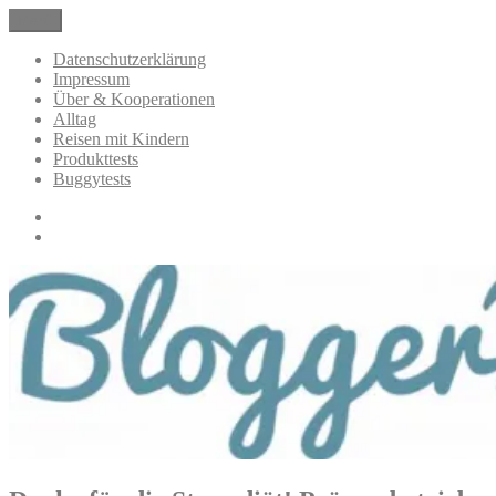
Zum
Menü
BloggerMumOf3Boys Mamablog
Mamablog über das Leben mit drei Kindern mit Produkttests und
Inhalt
Alltagsthemen
springen
Datenschutzerklärung
Impressum
Über & Kooperationen
Alltag
Reisen mit Kindern
Produkttests
Buggytests
Datenschutzerklärung
Impressum