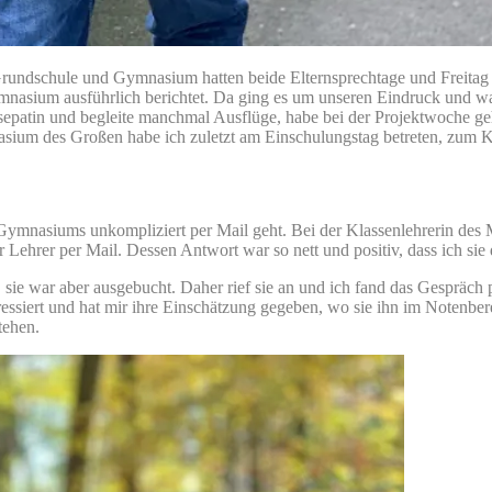
undschule und Gymnasium hatten beide Elternsprechtage und Freitag ist
asium ausführlich berichtet. Da ging es um unseren Eindruck und was 
Lesepatin und begleite manchmal Ausflüge, habe bei der Projektwoche g
um des Großen habe ich zuletzt am Einschulungstag betreten, zum Ke
Gymnasiums unkompliziert per Mail geht. Bei der Klassenlehrerin des 
 Lehrer per Mail. Dessen Antwort war so nett und positiv, dass ich sie
g, sie war aber ausgebucht. Daher rief sie an und ich fand das Gesprä
eressiert und hat mir ihre Einschätzung gegeben, wo sie ihn im Notenbere
tehen.