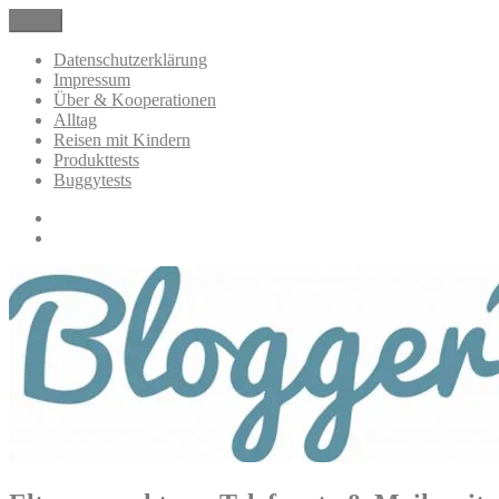
Zum
Menü
BloggerMumOf3Boys Mamablog
Mamablog über das Leben mit drei Kindern mit Produkttests und All
Inhalt
springen
Datenschutzerklärung
Impressum
Über & Kooperationen
Alltag
Reisen mit Kindern
Produkttests
Buggytests
Datenschutzerklärung
Impressum