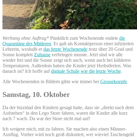
Werbung ohne Auftrag*
Pünktlich zum Wochenende endete
die
Quarantäne des Mittleren
. Er galt als Kontaktperson einer infizierten
Lehrerin, weshalb er
das letzte Wochenende
trotz über 20 Grad und
Sonne komplett
Zuhause
verbringen musste. Jetzt sind wir alle
wieder frei und die Sonne zeigt sich auch, wenn auch bei kühleren
Temperaturen. Außerdem haben die Kinder jetzt Herbstferien. Was
danach ist? Ich hoffe auf
digitale Schule wie die letzte Woche
.
Alle Wochenenden in Bildern gibts wie immer bei
Grossekoepfe
.
Samstag, 10. Oktober
Da der bizzidad den Kindern gesagt hatte, dass sie „direkt nach dem
Aufstehen“ in den Lego Store fahren, waren die Kinder alle kurz
nach 7 wach. Da war der Store nicht mal auf!
Ich weigere mich, mit zu fahren. Sie machen also einen Männer-
Ausflug. Vorher wird noch groß diskutiert, wer wieviel Taschengeld