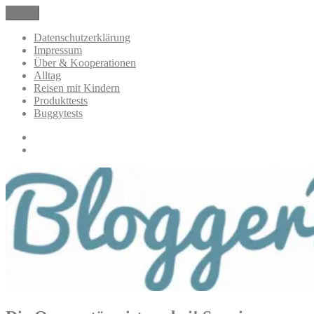
Zum
Menü
BloggerMumOf3Boys Mamablog
Mamablog über das Leben mit drei Kindern mit Produkttests und
Inhalt
Alltagsthemen
springen
Datenschutzerklärung
Impressum
Über & Kooperationen
Alltag
Reisen mit Kindern
Produkttests
Buggytests
Datenschutzerklärung
Impressum