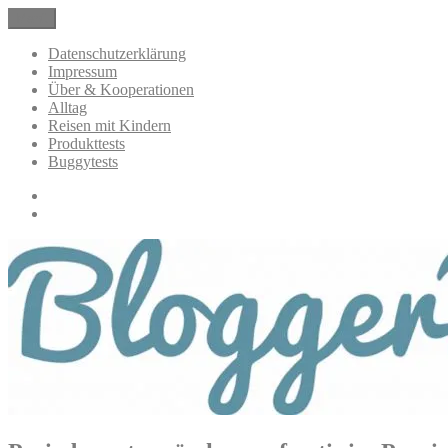
Zum
Menü
BloggerMumOf3Boys Mamablog
Mamablog über das Leben mit drei Kindern mit Produkttests und All
Inhalt
springen
Datenschutzerklärung
Impressum
Über & Kooperationen
Alltag
Reisen mit Kindern
Produkttests
Buggytests
Datenschutzerklärung
Impressum