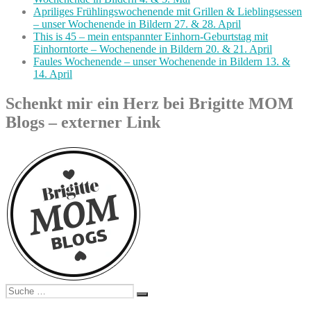
Apriliges Frühlingswochenende mit Grillen & Lieblingsessen
– unser Wochenende in Bildern 27. & 28. April
This is 45 – mein entspannter Einhorn-Geburtstag mit
Einhorntorte – Wochenende in Bildern 20. & 21. April
Faules Wochenende – unser Wochenende in Bildern 13. &
14. April
Schenkt mir ein Herz bei Brigitte MOM
Blogs – externer Link
Suche
Suchen
nach: