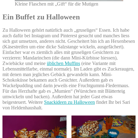
Kleine Flaschen mit „Gift“ für die Mutigen
Ein Buffet zu Halloween
Zu Halloween gehört natürlich auch „gruseliges“ Essen. Ich habe
auch dafür bei Instagram und Pinterest gesucht und manches liess
sich gut umsetzen, anderes nicht. Gescheitert bin ich an Hexenbesen
(Käsestreifen um eine dicke Salzstange wickeln, ausgefächert).
Einfacher war es ziemlich alles mit gruseligen Gesichtern zu
verzieren: Mandarinchen (die dann Mini-Kürbisse hiessen),
Zwiebäcke und meine
üblichen Muffins
(eine Variante mit
Lebensmittelfarbe, einmal normale). Im Laden gibt es Zuckeraugen,
mit denen man jegliches Gebäck gewandeln kann. Mini-
Schokoküsse bekamen auch Gesichter. Außerdem gab es
Wackelpudding und darin jeweils eine Fruchtgummi-Fledermaus.
Für das Herzhafte gab es „Mumien“ (Würstchen mit Blätterteig
umwickeln und backen). Außerdem hat jeder Gast etwas
beigesteuert. Weitere
Snackideen zu Halloween
findet Ihr bei Sari
von Heldenhaushalt.