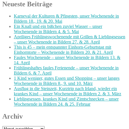
Neueste Beiträge
Karneval der Kulturen & Pfingsten, unser Wochenende in
Bildern 18., 19. & 20. Mai
Ein Knall und ein bißchen zuviel Wasser – unser
Wochenende in Bildern 4. & 5. Mai
Apriliges Frühlingswochenende mit Grillen & Lieblingsessen
– unser Wochenende in Bildern 27. & 28. April
This is 45 – mein entspannter Einhorn-Geburtstag mit
Einhorntorte – Wochenende in Bildern 20. & 21. April
Faules Wochenende – unser Wochenende in Bildern 13. &
14. April
Frühlingshaftes faules Ferienende – unser Wochenende in
Bildern 6. & 7. April
1 Kind weniger, gutes Essen und Shopping – unser langes
Wochenende in Bildern 8., 9. und 10. März
Ausflug in die Steinzeit, Kurztrip nach Irland, wieder ein
krankes Kind – unser Wochenende in Bildern 2. & 3. März
Lieblingsessen, krankes Kind und Zimtschnecken – unser
Wochenende in Bildern 24. & 25. Februar
Archiv
Archiv