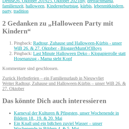
Autor
Veröffentlicht
Kategorien
Denise
26. Oktober 2019
25. Oktober 2021
diy
,
dreifachmama
,
am
familienzeit
,
halloween
,
Kindergeburtstag
,
kürbis
,
lebenmitkindern
,
party
,
tradition
2 Gedanken zu „Halloween Party mit
Kindern“
Pingback:
Radtour, Zuhause und Halloween-Kürbis - unser
WiB 26. & 27. Oktober - BloggerMumOf3Boys
Pingback:
Last Minute Halloween Deko - Klopapierrolle statt
Hosenanzug - Mama steht Kopf
Kommentare sind geschlossen.
Beitragsnavigation
Vorheriger
Zurück
Herbstferien – ein Familienurlaub in Nieuwvliet
Nächster
Beitrag:
Weiter
Radtour, Zuhause und Halloween-Kürbis – unser WiB 26. &
Beitrag:
27. Oktober
Das könnte Dich auch interessieren
Karneval der Kulturen & Pfingsten, unser Wochenende in
Bildern 18., 19. & 20. Mai
Ein Knall und ein bißchen zuviel Wasser – unser
Wochenende in Bildern 4. & 5. Mai