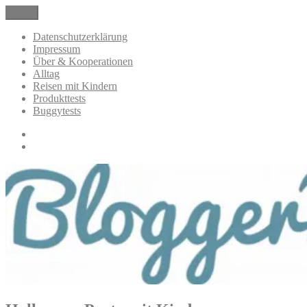
Zum
Menü
BloggerMumOf3Boys Mamablog
Mamablog über das Leben mit drei Kindern mit Produkttests und
Inhalt
Alltagsthemen
springen
Datenschutzerklärung
Impressum
Über & Kooperationen
Alltag
Reisen mit Kindern
Produkttests
Buggytests
Datenschutzerklärung
Impressum