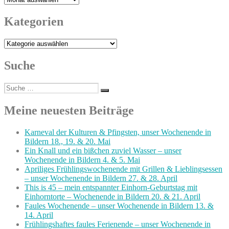
Kategorien
Kategorien
Suche
Suche
Suchen
nach:
Meine neuesten Beiträge
Karneval der Kulturen & Pfingsten, unser Wochenende in
Bildern 18., 19. & 20. Mai
Ein Knall und ein bißchen zuviel Wasser – unser
Wochenende in Bildern 4. & 5. Mai
Apriliges Frühlingswochenende mit Grillen & Lieblingsessen
– unser Wochenende in Bildern 27. & 28. April
This is 45 – mein entspannter Einhorn-Geburtstag mit
Einhorntorte – Wochenende in Bildern 20. & 21. April
Faules Wochenende – unser Wochenende in Bildern 13. &
14. April
Frühlingshaftes faules Ferienende – unser Wochenende in