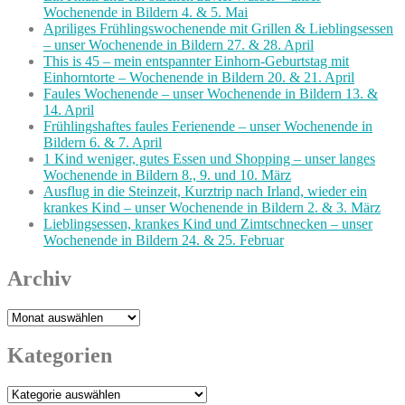
Wochenende in Bildern 4. & 5. Mai
Apriliges Frühlingswochenende mit Grillen & Lieblingsessen
– unser Wochenende in Bildern 27. & 28. April
This is 45 – mein entspannter Einhorn-Geburtstag mit
Einhorntorte – Wochenende in Bildern 20. & 21. April
Faules Wochenende – unser Wochenende in Bildern 13. &
14. April
Frühlingshaftes faules Ferienende – unser Wochenende in
Bildern 6. & 7. April
1 Kind weniger, gutes Essen und Shopping – unser langes
Wochenende in Bildern 8., 9. und 10. März
Ausflug in die Steinzeit, Kurztrip nach Irland, wieder ein
krankes Kind – unser Wochenende in Bildern 2. & 3. März
Lieblingsessen, krankes Kind und Zimtschnecken – unser
Wochenende in Bildern 24. & 25. Februar
Archiv
Archiv
Kategorien
Kategorien