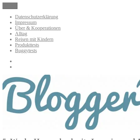
Zum
Menü
BloggerMumOf3Boys Mamablog
Mamablog über das Leben mit drei Kindern mit Produkttests und All
Inhalt
springen
Datenschutzerklärung
Impressum
Über & Kooperationen
Alltag
Reisen mit Kindern
Produkttests
Buggytests
Datenschutzerklärung
Impressum