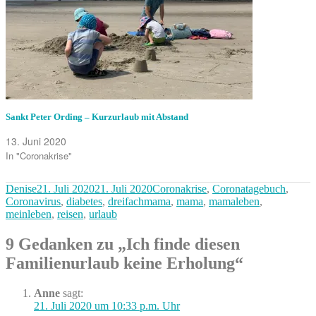
Sankt Peter Ording – Kurzurlaub mit Abstand
13. Juni 2020
In "Coronakrise"
Autor
Veröffentlicht
Kategorien
Denise
21. Juli 2020
21. Juli 2020
Coronakrise
,
Coronatagebuch
,
am
Coronavirus
,
diabetes
,
dreifachmama
,
mama
,
mamaleben
,
meinleben
,
reisen
,
urlaub
9 Gedanken zu „Ich finde diesen
Familienurlaub keine Erholung“
Anne
sagt:
21. Juli 2020 um 10:33 p.m. Uhr