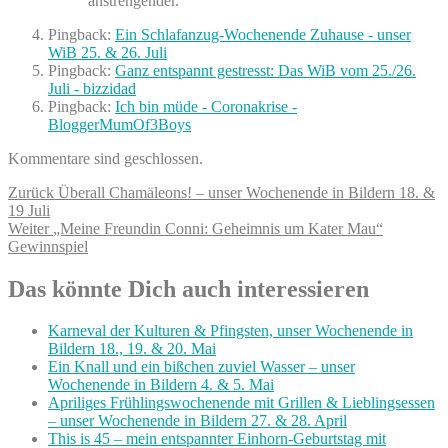
anstrengender.
Pingback:
Ein Schlafanzug-Wochenende Zuhause - unser
WiB 25. & 26. Juli
Pingback:
Ganz entspannt gestresst: Das WiB vom 25./26.
Juli - bizzidad
Pingback:
Ich bin müde - Coronakrise -
BloggerMumOf3Boys
Kommentare sind geschlossen.
Beitragsnavigation
Vorheriger
Zurück
Überall Chamäleons! – unser Wochenende in Bildern 18. &
Beitrag:
19 Juli
Nächster
Weiter
„Meine Freundin Conni: Geheimnis um Kater Mau“
Beitrag:
Gewinnspiel
Das könnte Dich auch interessieren
Karneval der Kulturen & Pfingsten, unser Wochenende in
Bildern 18., 19. & 20. Mai
Ein Knall und ein bißchen zuviel Wasser – unser
Wochenende in Bildern 4. & 5. Mai
Apriliges Frühlingswochenende mit Grillen & Lieblingsessen
– unser Wochenende in Bildern 27. & 28. April
This is 45 – mein entspannter Einhorn-Geburtstag mit