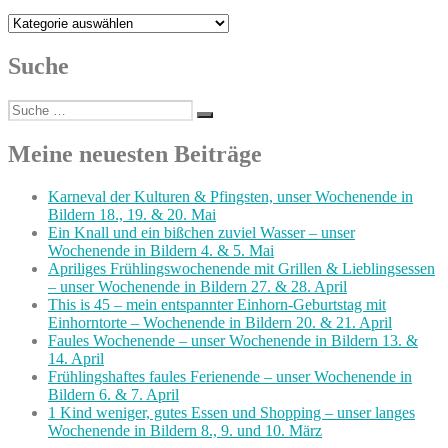
Kategorien
Suche
Suche
Suchen
nach:
Meine neuesten Beiträge
Karneval der Kulturen & Pfingsten, unser Wochenende in
Bildern 18., 19. & 20. Mai
Ein Knall und ein bißchen zuviel Wasser – unser
Wochenende in Bildern 4. & 5. Mai
Apriliges Frühlingswochenende mit Grillen & Lieblingsessen
– unser Wochenende in Bildern 27. & 28. April
This is 45 – mein entspannter Einhorn-Geburtstag mit
Einhorntorte – Wochenende in Bildern 20. & 21. April
Faules Wochenende – unser Wochenende in Bildern 13. &
14. April
Frühlingshaftes faules Ferienende – unser Wochenende in
Bildern 6. & 7. April
1 Kind weniger, gutes Essen und Shopping – unser langes
Wochenende in Bildern 8., 9. und 10. März