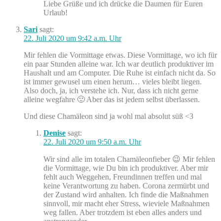
Liebe Grüße und ich drücke die Daumen für Euren
Urlaub!
Sari
sagt:
22. Juli 2020 um 9:42 a.m. Uhr
Mir fehlen die Vormittage etwas. Diese Vormittage, wo ich für
ein paar Stunden alleine war. Ich war deutlich produktiver im
Haushalt und am Computer. Die Ruhe ist einfach nicht da. So
ist immer gewusel um einen herum… vieles bleibt liegen.
Also doch, ja, ich verstehe ich. Nur, dass ich nicht gerne
alleine wegfahre 🙂 Aber das ist jedem selbst überlassen.
Und diese Chamäleon sind ja wohl mal absolut süß <3
Denise
sagt:
22. Juli 2020 um 9:50 a.m. Uhr
Wir sind alle im totalen Chamäleonfieber 😉 Mir fehlen
die Vormittage, wie Du bin ich produktiver. Aber mir
fehlt auch Weggehen, Freundinnen treffen und mal
keine Verantwortung zu haben. Corona zermürbt und
der Zustand wird anhalten. Ich finde die Maßnahmen
sinnvoll, mir macht eher Stress, wieviele Maßnahmen
weg fallen. Aber trotzdem ist eben alles anders und