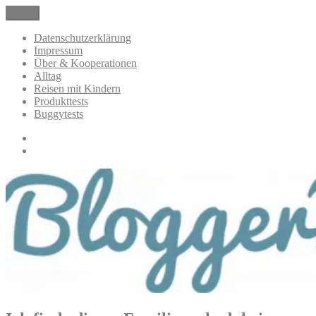
Zum
Menü
BloggerMumOf3Boys Mamablog
Mamablog über das Leben mit drei Kindern mit Produkttests und
Inhalt
Alltagsthemen
springen
Datenschutzerklärung
Impressum
Über & Kooperationen
Alltag
Reisen mit Kindern
Produkttests
Buggytests
Datenschutzerklärung
Impressum