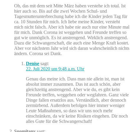
Oh, das mit dem seit Mitte März haben verstehe ich total. Ist
hier auch so. Bis auf die zwei Wochen Schul- und
Tagesmutterunterbrechung habe ich die Kinder jeden Tag für
ca. 10 Stunden für mich. Ich liebe meine Kinder, versteht
mich nicht falsch. Aber ich habe nie auch nur eine Minute mal
für mich. Dank Corona ist weggehen und Freunde treffen so
gut wie unmöglich. Es ist anstrengend. Wirklich anstrengend.
Dazu die Schwangerschaft, die auch eine Menge Kraft kostet.
Aber vor nächstem Jahr wird sich daran wahrscheinlich nichts
ändern. Corona sei Dank.
Denise
sagt:
22. Juli 2020 um 9:48 a.m. Uhr
Genau das meine ich. Dass man nie allein ist, man ist
absolut immer zusammen. Das ist auch schön, aber
gleichzeitig anstrengend. Aber wie du, es gibt kein
Freunde treffen, weggehen oder wegfahren. Ganz viele
Dinge fallen ersatzlos aus. Verständlich, aber dennoch
zermürbend. Außerdem befolgen hier immer weniger
Leute Maßnahmen, so dass wir uns noch mehr
einschränken, da wir keine Risiken eingehen. Dir noch
alles Gute für die Schwangerschaft!
Suomitany
sagt: