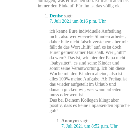
auftragen, was er machen soll. Er macht auch fast
immer den Einkauf. Für ihn ist das völlig ok.
Denise
sagt:
7. Juli 2021 um 8:16 p.m. Uhr
ich kenne Eure individuelle Aufteilung
nicht, also wer wieviele Stunden arbeitet,
daher bitte nicht falsch verstehen: aber mir
fällt da das Wort „hilft“ auf, es ist doch
Eurer gemeinsamer Haushalt. Wer „hilft“
da wem? Das ist, wie hier der Papa nicht
„babysittet“, es sind seine Kinder und
somit seine Verantwortung. Ich bin diese
Woche mit den Kindern alleine, also ist
alles 100% meine Aufgabe. Ab Freitag ist
das wieder aufgeteilt im Urlaub und
danach gucken wir, wer wann arbeiten
muss oder wen ist.
Das bei Deinem Kollegen klingt aber
positiv, dass es keine unpassenden Sprüche
gab!
Anonym
sagt:
7. Juli 2021 um 8:52 p.m. Uhr