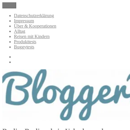
Zum
Menü
BloggerMumOf3Boys Mamablog
Mamablog über das Leben mit drei Kindern mit Produkttests und
Inhalt
Alltagsthemen
springen
Datenschutzerklärung
Impressum
Über & Kooperationen
Alltag
Reisen mit Kindern
Produkttests
Buggytests
Datenschutzerklärung
Impressum