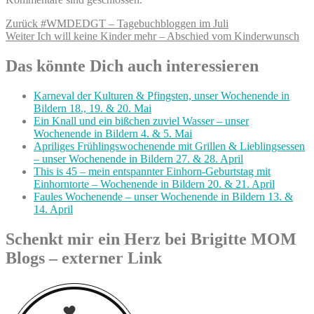
Beitragsnavigation
Vorheriger
Zurück
#WMDEDGT – Tagebuchbloggen im Juli
Nächster
Beitrag:
Weiter
Ich will keine Kinder mehr – Abschied vom Kinderwunsch
Beitrag:
Das könnte Dich auch interessieren
Karneval der Kulturen & Pfingsten, unser Wochenende in
Bildern 18., 19. & 20. Mai
Ein Knall und ein bißchen zuviel Wasser – unser
Wochenende in Bildern 4. & 5. Mai
Apriliges Frühlingswochenende mit Grillen & Lieblingsessen
– unser Wochenende in Bildern 27. & 28. April
This is 45 – mein entspannter Einhorn-Geburtstag mit
Einhorntorte – Wochenende in Bildern 20. & 21. April
Faules Wochenende – unser Wochenende in Bildern 13. &
14. April
Schenkt mir ein Herz bei Brigitte MOM
Blogs – externer Link