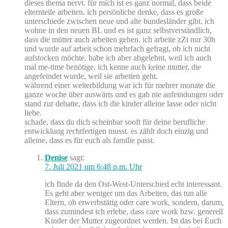
dieses thema nervt. für mich ist es ganz normal, dass beide
elternteile arbeiten. ich persönliche denke, dass es große
unterschiede zwischen neue und alte bundesländer gibt. ich
wohne in den neuen BL und es ist ganz selbstverständlich,
dass die mütter auch arbeiten gehen. ich arbeite zZt nur 30h
und wurde auf arbeit schon mehrfach gefragt, ob ich nicht
aufstocken möchte. habe ich aber abgelehnt, weil ich auch
mal me-time benötige. ich kenne auch keine mutter, die
angefeindet wurde, weil sie arbeiten geht.
während einer weiterbildung war ich für mehrer monate die
ganze woche über auswärts und es gab nie anfeindungen oder
stand zur debatte, dass ich die kinder alleine lasse oder nicht
liebe.
schade, dass du dich scheinbar sooft für deine berufliche
entwicklung rechtfertigen musst. es zählt doch einzig und
alleine, dass es für euch als familie passt.
Denise
sagt:
7. Juli 2021 um 6:48 p.m. Uhr
ich finde da den Ost-West-Unterschied echt interessant.
Es geht aber weniger um das Arbeiten, das tun alle
Eltern, ob erwerbstätig oder care work, sondern, darum,
dass zumindest ich erlebe, dass care work bzw. generell
Kinder der Mutter zugeordnet werden. Ist das bei Euch