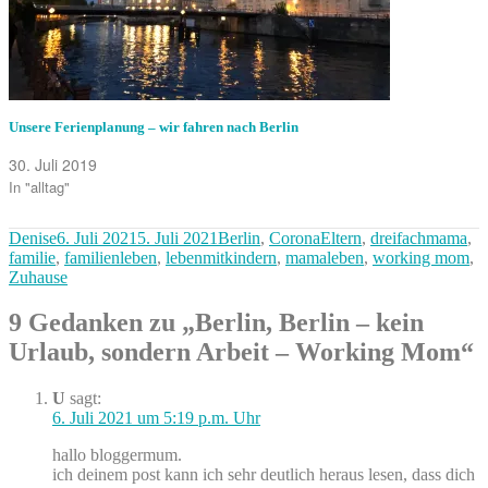
Unsere Ferienplanung – wir fahren nach Berlin
30. Juli 2019
In "alltag"
Autor
Veröffentlicht
Kategorien
Denise
6. Juli 2021
5. Juli 2021
Berlin
,
CoronaEltern
,
dreifachmama
,
am
familie
,
familienleben
,
lebenmitkindern
,
mamaleben
,
working mom
,
Zuhause
9 Gedanken zu „Berlin, Berlin – kein
Urlaub, sondern Arbeit – Working Mom“
U
sagt:
6. Juli 2021 um 5:19 p.m. Uhr
hallo bloggermum.
ich deinem post kann ich sehr deutlich heraus lesen, dass dich