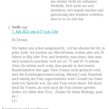
aus meiner Sicht ein seltsames
Weltbild. Sich nicht um sich
kümmern, sich kaputt machen und
gleichzeitig den Kindern vorleben,
dass es so zu sein hat.
Steffi
sagt:
7. Juli 2021 um 4:57 p.m. Uhr
Hi Denise,
Wir hatten uns schon ausgetauscht.. ich bin absolut bei dir..in
jeder Zeile. Ich komme aus MeckPomm, wohne aber seit 20
Jahren in Rlp oder Nrw und bemerke zum einen, dass man
mich komisch anschaut, weil ich zw 75 und 95 % arbeite.
Aber ich nehme auch wahr, dass gerade in den neuem
Bundesländern dies ggü. Dem Frauen nicht gemacht wird,
aber die Erziehungsverantwortung, Mental Load, Haushalt
auch häufig der Frau zugeschrieben wird. Gerade im Osten
hörte ich Sprüche wie..für eine Frau reicht dieser Job doch,
ideal für Frauen..da wird auch die Frau kleiner geredet.
Daher..ich fühle dem Text…Danke für deine Beiträge, post
etc.!
LG
Kommentare sind geschlossen.