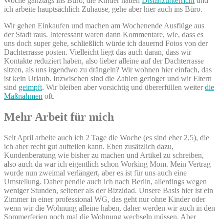
Woche ganztags ins Büro, die Kinder hatten
Distanzunterricht
und
ich arbeite hauptsächlich Zuhause, gehe aber hier auch ins Büro.
Wir gehen Einkaufen und machen am Wochenende Ausflüge aus
der Stadt raus. Interessant waren dann Kommentare, wie, dass es
uns doch super gehe, schließlich würde ich dauernd Fotos von der
Dachterrasse posten. Vielleicht liegt das auch daran, dass wir
Kontakte reduziert haben, also lieber alleine auf der Dachterrasse
sitzen, als uns irgendwo zu drängeln? Wir wohnen hier einfach, das
ist kein Urlaub. Inzwischen sind die Zahlen geringer und wir Eltern
sind
geimpft
. Wir bleiben aber vorsichtig und übererfüllen weiter
die
Maßnahmen
oft.
Mehr Arbeit für mich
Seit April arbeite auch ich 2 Tage die Woche (es sind eher 2,5), die
ich aber recht gut aufteilen kann. Eben zusätzlich dazu,
Kundenberatung wie bisher zu machen und Artikel zu schreiben,
also auch da war ich eigentlich schon Working Mom. Mein Vertrag
wurde nun zweimal verlängert, aber es ist für uns auch eine
Umstellung. Daher pendle auch ich nach Berlin, allerdings wegen
weniger Stunden, seltener als der Bizzidad. Unsere Basis hier ist ein
Zimmer in einer professional WG, das geht nur ohne Kinder oder
wenn wir die Wohnung alleine haben, daher werden wir auch in den
Sommerferien noch mal die Wohnung wechseln müssen. Aber