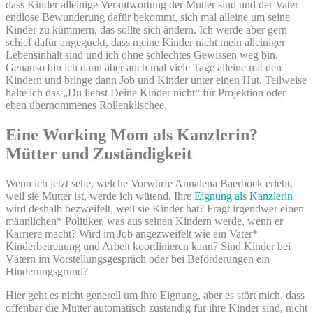
dass Kinder alleinige Verantwortung der Mutter sind und der Vater
endlose Bewunderung dafür bekommt, sich mal alleine um seine
Kinder zu kümmern, das sollte sich ändern. Ich werde aber gern
schief dafür angeguckt, dass meine Kinder nicht mein alleiniger
Lebensinhalt sind und ich ohne schlechtes Gewissen weg bin.
Genauso bin ich dann aber auch mal viele Tage alleine mit den
Kindern und bringe dann Job und Kinder unter einen Hut. Teilweise
halte ich das „Du liebst Deine Kinder nicht“ für Projektion oder
eben übernommenes Rollenklischee.
Eine Working Mom als Kanzlerin?
Mütter und Zuständigkeit
Wenn ich jetzt sehe, welche Vorwürfe Annalena Baerbock erlebt,
weil sie Mutter ist, werde ich wütend. Ihre
Eignung als Kanzlerin
wird deshalb bezweifelt, weil sie Kinder hat? Fragt irgendwer einen
männlichen* Politiker, was aus seinen Kindern werde, wenn er
Karriere macht? Wird im Job angezweifelt wie ein Vater*
Kinderbetreuung und Arbeit koordinieren kann? Sind Kinder bei
Vätern im Vorstellungsgespräch oder bei Beförderungen ein
Hinderungsgrund?
Hier geht es nicht generell um ihre Eignung, aber es stört mich, dass
offenbar die Mütter automatisch zuständig für ihre Kinder sind, nicht