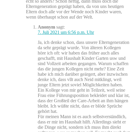
echt so anders? Schon heftig, dann muss doch die
Elterngeneration geprägt haben, da von uns heutigen
Eltern doch alle vor der Wende noch Kinder waren,
wenn überhaupt schon auf der Welt.
Anonym
sagt:
7. Juli 2021 um 6:56 p.m. Uhr
Ja, ich denke schon, dass unsere Elterngeneration
da sehr geprägt wurde. Von älteren Kollegen
höre ich oft: wir haben das früher auch alles
geschafft, mit Haushalt Kinder Garten usw und
sind Vollzeit arbeiten gegangen. Warum schaffen
das die jungen Kollegen nicht mehr? Eine Zeit
habe ich mich darüber geärgert, aber inzwischen
denke ich, dass vllt auch Neid mitklingt, weil
junge Eltern jetzt soviel Möglichkeiten haben.
Ein Kollege von mir geht in Teilzeit, weil seine
Frau eine Führungsposition bekleidet und klar ist,
dass der Großteil der Care-Arbeit an ihm hängen
bleibt. Ich wüßte nicht, dass er blöde Sprüche
gehört hat.
Für meinen Mann ist es auch selbstverständlich,
dass er mir im Haushalt hilft. Allerdings sieht er
die Dinge nicht, sondern ich muss ihm direkt