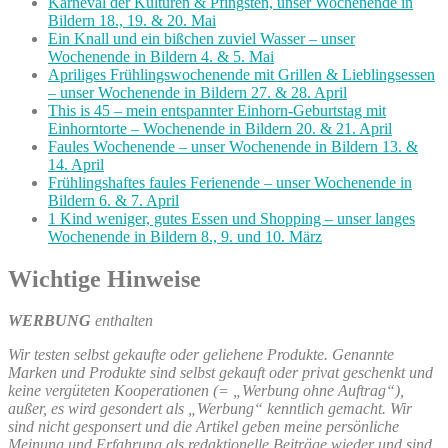
Karneval der Kulturen & Pfingsten, unser Wochenende in
Bildern 18., 19. & 20. Mai
Ein Knall und ein bißchen zuviel Wasser – unser
Wochenende in Bildern 4. & 5. Mai
Apriliges Frühlingswochenende mit Grillen & Lieblingsessen
– unser Wochenende in Bildern 27. & 28. April
This is 45 – mein entspannter Einhorn-Geburtstag mit
Einhorntorte – Wochenende in Bildern 20. & 21. April
Faules Wochenende – unser Wochenende in Bildern 13. &
14. April
Frühlingshaftes faules Ferienende – unser Wochenende in
Bildern 6. & 7. April
1 Kind weniger, gutes Essen und Shopping – unser langes
Wochenende in Bildern 8., 9. und 10. März
Wichtige Hinweise
WERBUNG
enthalten
Wir testen selbst gekaufte oder geliehene Produkte. Genannte
Marken und Produkte sind selbst gekauft oder privat geschenkt und
keine vergüteten Kooperationen (= „Werbung ohne Auftrag“),
außer, es wird gesondert als „Werbung“ kenntlich gemacht. Wir
sind nicht gesponsert und die Artikel geben meine persönliche
Meinung und Erfahrung als redaktionelle Beiträge wieder und sind