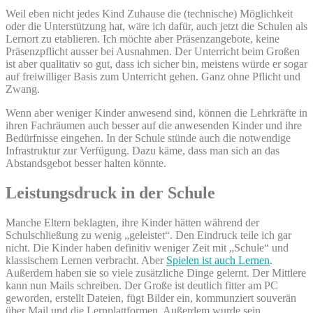
Weil eben nicht jedes Kind Zuhause die (technische) Möglichkeit
oder die Unterstützung hat, wäre ich dafür, auch jetzt die Schulen als
Lernort zu etablieren. Ich möchte aber Präsenzangebote, keine
Präsenzpflicht ausser bei Ausnahmen. Der Unterricht beim Großen
ist aber qualitativ so gut, dass ich sicher bin, meistens würde er sogar
auf freiwilliger Basis zum Unterricht gehen. Ganz ohne Pflicht und
Zwang.
Wenn aber weniger Kinder anwesend sind, können die Lehrkräfte in
ihren Fachräumen auch besser auf die anwesenden Kinder und ihre
Bedürfnisse eingehen. In der Schule stünde auch die notwendige
Infrastruktur zur Verfügung. Dazu käme, dass man sich an das
Abstandsgebot besser halten könnte.
Leistungsdruck in der Schule
Manche Eltern beklagten, ihre Kinder hätten während der
Schulschließung zu wenig „geleistet“. Den Eindruck teile ich gar
nicht. Die Kinder haben definitiv weniger Zeit mit „Schule“ und
klassischem Lernen verbracht. Aber
Spielen ist auch Lernen
.
Außerdem haben sie so viele zusätzliche Dinge gelernt. Der Mittlere
kann nun Mails schreiben. Der Große ist deutlich fitter am PC
geworden, erstellt Dateien, fügt Bilder ein, kommunziert souverän
über Mail und die Lernplattformen. Außerdem wurde sein