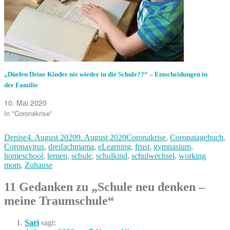
„Dürfen Deine Kinder nie wieder in die Schule??“ – Entscheidungen in
der Familie
10. Mai 2020
In "Coronakrise"
Autor
Veröffentlicht
Kategorien
Denise
4. August 2020
9. August 2020
Coronakrise
,
Coronatagebuch
,
am
Coronavirus
,
dreifachmama
,
eLearning
,
frust
,
gymnasium
,
homeschool
,
lernen
,
schule
,
schulkind
,
schulwechsel
,
working
mom
,
Zuhause
11 Gedanken zu „Schule neu denken –
meine Traumschule“
Sari
sagt: