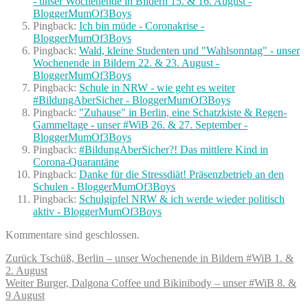
- unser Wochenende in Bildern 15. & 16. August -
BloggerMumOf3Boys
Pingback:
Ich bin müde - Coronakrise -
BloggerMumOf3Boys
Pingback:
Wald, kleine Studenten und "Wahlsonntag" - unser
Wochenende in Bildern 22. & 23. August -
BloggerMumOf3Boys
Pingback:
Schule in NRW - wie geht es weiter
#BildungAberSicher - BloggerMumOf3Boys
Pingback:
"Zuhause" in Berlin, eine Schatzkiste & Regen-
Gammeltage - unser #WiB 26. & 27. September -
BloggerMumOf3Boys
Pingback:
#BildungAberSicher?! Das mittlere Kind in
Corona-Quarantäne
Pingback:
Danke für die Stressdiät! Präsenzbetrieb an den
Schulen - BloggerMumOf3Boys
Pingback:
Schulgipfel NRW & ich werde wieder politisch
aktiv - BloggerMumOf3Boys
Kommentare sind geschlossen.
Beitragsnavigation
Vorheriger
Zurück
Tschüß, Berlin – unser Wochenende in Bildern #WiB 1. &
Beitrag:
2. August
Nächster
Weiter
Burger, Dalgona Coffee und Bikinibody – unser #WiB 8. &
Beitrag:
9 August