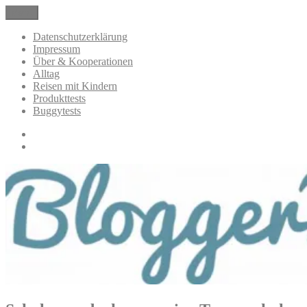
Zum
Menü
BloggerMumOf3Boys Mamablog
Mamablog über das Leben mit drei Kindern mit Produkttests und
Inhalt
Alltagsthemen
springen
Datenschutzerklärung
Impressum
Über & Kooperationen
Alltag
Reisen mit Kindern
Produkttests
Buggytests
Datenschutzerklärung
Impressum