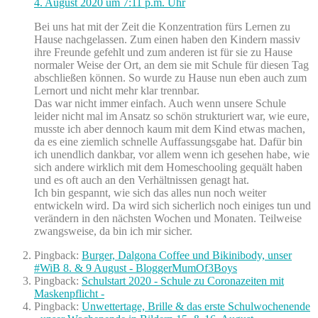
4. August 2020 um 7:11 p.m. Uhr
Bei uns hat mit der Zeit die Konzentration fürs Lernen zu
Hause nachgelassen. Zum einen haben den Kindern massiv
ihre Freunde gefehlt und zum anderen ist für sie zu Hause
normaler Weise der Ort, an dem sie mit Schule für diesen Tag
abschließen können. So wurde zu Hause nun eben auch zum
Lernort und nicht mehr klar trennbar.
Das war nicht immer einfach. Auch wenn unsere Schule
leider nicht mal im Ansatz so schön strukturiert war, wie eure,
musste ich aber dennoch kaum mit dem Kind etwas machen,
da es eine ziemlich schnelle Auffassungsgabe hat. Dafür bin
ich unendlich dankbar, vor allem wenn ich gesehen habe, wie
sich andere wirklich mit dem Homeschooling gequält haben
und es oft auch an den Verhältnissen genagt hat.
Ich bin gespannt, wie sich das alles nun noch weiter
entwickeln wird. Da wird sich sicherlich noch einiges tun und
verändern in den nächsten Wochen und Monaten. Teilweise
zwangsweise, da bin ich mir sicher.
Pingback:
Burger, Dalgona Coffee und Bikinibody, unser
#WiB 8. & 9 August - BloggerMumOf3Boys
Pingback:
Schulstart 2020 - Schule zu Coronazeiten mit
Maskenpflicht -
Pingback:
Unwettertage, Brille & das erste Schulwochenende