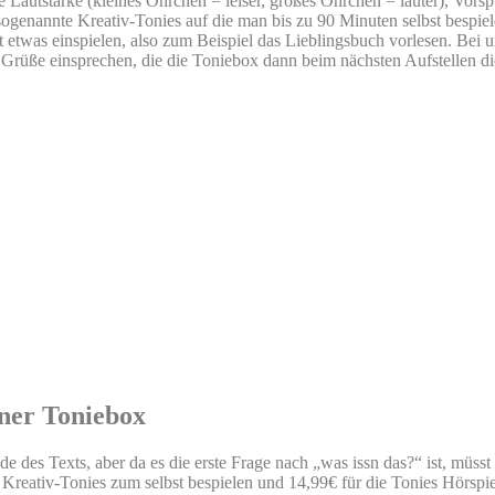
 Lautstärke (kleines Öhrchen = leiser, großes Öhrchen = lauter), Vorsp
 sogenannte Kreativ-Tonies auf die man bis zu 90 Minuten selbst bespi
etwas einspielen, also zum Beispiel das Lieblingsbuch vorlesen. Bei uns
Grüße einsprechen, die die Toniebox dann beim nächsten Aufstellen die
iner Toniebox
es Texts, aber da es die erste Frage nach „was issn das?“ ist, müsst Ih
Kreativ-Tonies zum selbst bespielen und 14,99€ für die Tonies Hörspi