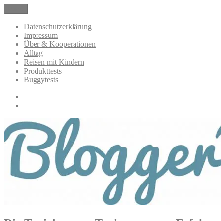
Zum
Menü
BloggerMumOf3Boys Mamablog
Mamablog über das Leben mit drei Kindern mit Produkttests und All
Inhalt
springen
Datenschutzerklärung
Impressum
Über & Kooperationen
Alltag
Reisen mit Kindern
Produkttests
Buggytests
Datenschutzerklärung
Impressum