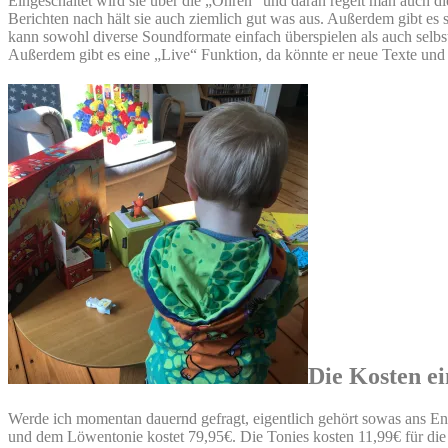
Eingeschaltet wird sie über die „Ohren“ und daran regelt man auch die
Berichten nach hält sie auch ziemlich gut was aus. Außerdem gibt es
kann sowohl diverse Soundformate einfach überspielen als auch selbst 
Außerdem gibt es eine „Live“ Funktion, da könnte er neue Texte und 
Die Kosten e
Werde ich momentan dauernd gefragt, eigentlich gehört sowas ans Ende d
und dem Löwentonie kostet 79,95€. Die Tonies kosten 11,99€ für die 