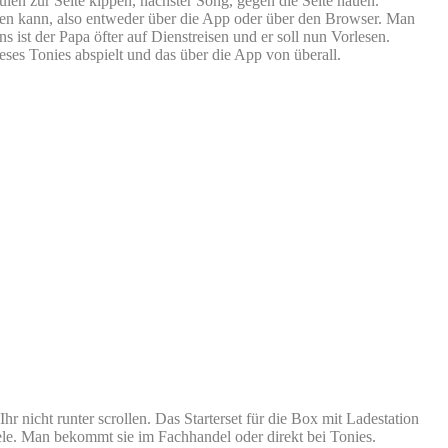
ulen zur Seite kippen, nächster Song, gegen die Seite hauen.
elen kann, also entweder über die App oder über den Browser. Man
 ist der Papa öfter auf Dienstreisen und er soll nun Vorlesen.
ses Tonies abspielt und das über die App von überall.
r nicht runter scrollen. Das Starterset für die Box mit Ladestation
ele. Man bekommt sie im Fachhandel oder direkt bei Tonies.