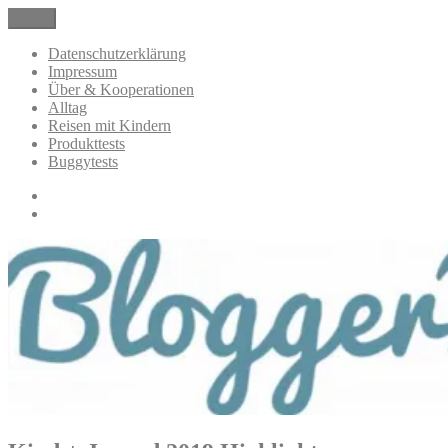
Zum
Menü
BloggerMumOf3Boys Mamablog
Mamablog über das Leben mit drei Kindern mit Produkttests und
Inhalt
Alltagsthemen
springen
Datenschutzerklärung
Impressum
Über & Kooperationen
Alltag
Reisen mit Kindern
Produkttests
Buggytests
Datenschutzerklärung
Impressum