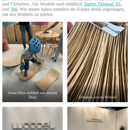
und Filzfarben. Alle Modelle sind erhältlich:
Starter, Original, XL
und
360
. Wie immer haben natürlich die Kinder direkt angefangen,
mit den Wobbels zu spielen.
Unser Dino wobbelt mit seinem
Dino
Zebra(no wood) Wobbel