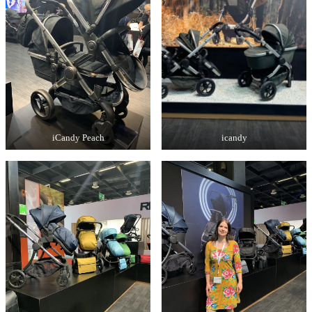
iCandy Peach
icandy