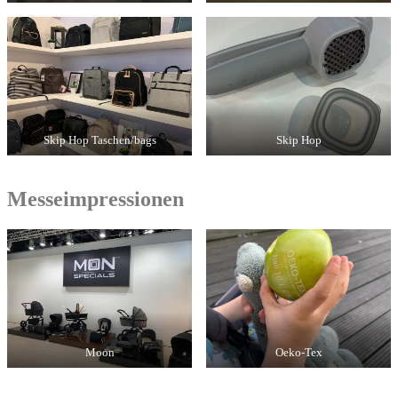
Skip Hop Taschen/bags
Skip Hop
Messeimpressionen
Moon
Oeko-Tex