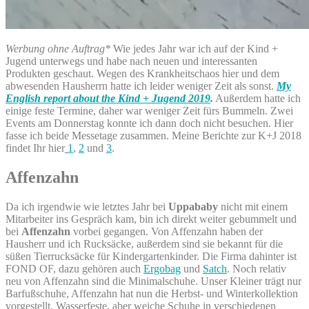
Werbung ohne Auftrag*
Wie jedes Jahr war ich auf der Kind +
Jugend unterwegs und habe nach neuen und interessanten
Produkten geschaut. Wegen des Krankheitschaos hier und dem
abwesenden Hausherrn hatte ich leider weniger Zeit als sonst.
My
English report about the Kind + Jugend 2019
.
Außerdem hatte ich
einige feste Termine, daher war weniger Zeit fürs Bummeln. Zwei
Events am Donnerstag konnte ich dann doch nicht besuchen. Hier
fasse ich beide Messetage zusammen. Meine Berichte zur K+J 2018
findet Ihr hier
1
,
2
und
3
.
Affenzahn
Da ich irgendwie wie letztes Jahr bei
Uppababy
nicht mit einem
Mitarbeiter ins Gespräch kam, bin ich direkt weiter gebummelt und
bei
Affenzahn
vorbei gegangen. Von Affenzahn haben der
Hausherr und ich Rucksäcke, außerdem sind sie bekannt für die
süßen Tierrucksäcke für Kindergartenkinder. Die Firma dahinter ist
FOND OF, dazu gehören auch
Ergobag
und
Satch
. Noch relativ
neu von Affenzahn sind die Minimalschuhe. Unser Kleiner trägt nur
Barfußschuhe, Affenzahn hat nun die Herbst- und Winterkollektion
vorgestellt. Wasserfeste, aber weiche Schuhe in verschiedenen