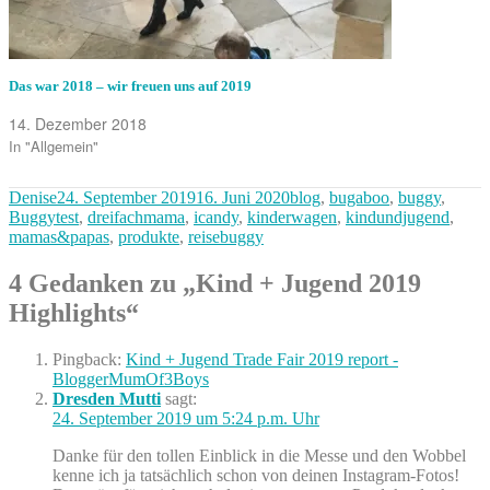
Das war 2018 – wir freuen uns auf 2019
14. Dezember 2018
In "Allgemein"
Autor
Veröffentlicht
Kategorien
Denise
24. September 2019
16. Juni 2020
blog
,
bugaboo
,
buggy
,
am
Buggytest
,
dreifachmama
,
icandy
,
kinderwagen
,
kindundjugend
,
mamas&papas
,
produkte
,
reisebuggy
4 Gedanken zu „Kind + Jugend 2019
Highlights“
Pingback:
Kind + Jugend Trade Fair 2019 report -
BloggerMumOf3Boys
Dresden Mutti
sagt:
24. September 2019 um 5:24 p.m. Uhr
Danke für den tollen Einblick in die Messe und den Wobbel
kenne ich ja tatsächlich schon von deinen Instagram-Fotos!