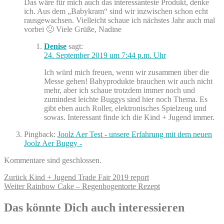
Das wäre für mich auch das interessanteste Produkt, denke
ich. Aus dem „Babykram“ sind wir inzwischen schon echt
rausgewachsen. Vielleicht schaue ich nächstes Jahr auch mal
vorbei 🙂 Viele Grüße, Nadine
Denise
sagt:
24. September 2019 um 7:44 p.m. Uhr
Ich würd mich freuen, wenn wir zusammen über die
Messe gehen! Babyprodukte brauchen wir auch nicht
mehr, aber ich schaue trotzdem immer noch und
zumindest leichte Buggys sind hier noch Thema. Es
gibt eben auch Roller, elektronisches Spielzeug und
sowas. Interessant finde ich die Kind + Jugend immer.
Pingback:
Joolz Aer Test - unsere Erfahrung mit dem neuen
Joolz Aer Buggy -
Kommentare sind geschlossen.
Beitragsnavigation
Vorheriger
Zurück
Kind + Jugend Trade Fair 2019 report
Nächster
Beitrag:
Weiter
Rainbow Cake – Regenbogentorte Rezept
Beitrag:
Das könnte Dich auch interessieren